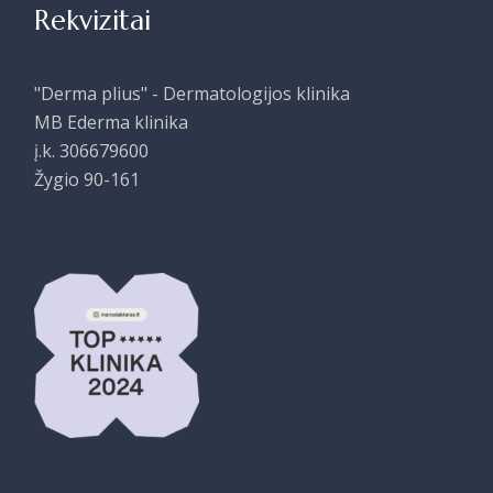
Rekvizitai
"Derma plius" - Dermatologijos klinika
MB Ederma klinika
į.k. 306679600
Žygio 90-161