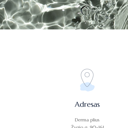
Adresas
Derma plius
Žygio g. 90-161