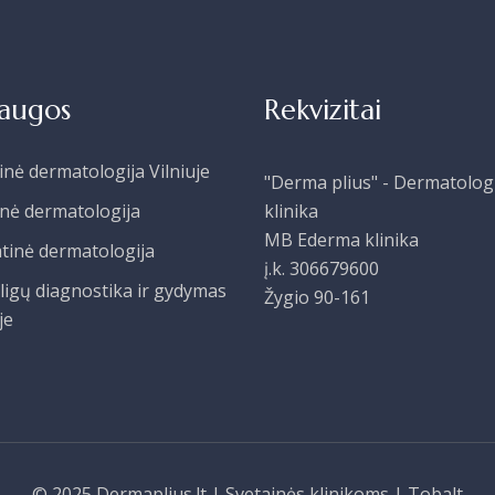
laugos
Rekvizitai
inė dermatologija Vilniuje
"Derma plius" - Dermatolog
inė dermatologija
klinika
MB Ederma klinika
tinė dermatologija
į.k. 306679600
ligų diagnostika ir gydymas
Žygio 90-161
je
© 2025
Dermaplius.lt
|
Svetainės klinikoms
| Tobalt