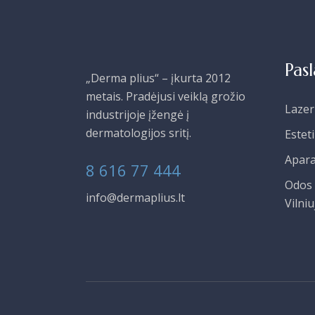
Pas
„Derma plius“ – įkurta 2012
metais. Pradėjusi veiklą grožio
Lazer
industrijoje įžengė į
dermatologijos sritį.
Estet
Apara
8 616 77 444
Odos 
info@dermaplius.lt
Vilniu