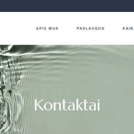
ĮMONĖS VERTYBĖS
ODOS LIGŲ
DIAGNOSTIKA
KLINIKOS INTERJERAS
GYDYMAS
STRAIPSNIAI
APIE MUS
PASLAUGOS
KAI
ESTETINĖ
DERMATOLOG
LAZERINĖ
DERMATOLOG
ĮMONĖS VERTYBĖS
ODOS LIGŲ
APARATINĖ
DIAGNOSTIKA IR
KLINIKOS INTERJERAS
DERMATOLOG
GYDYMAS
STRAIPSNIAI
HYDRAFACIAL
ESTETINĖ
PROCEDŪRA
DERMATOLOGIJA
KOSMETOLOG
LAZERINĖ
DERMATOLOGIJA
Kontaktai
APARATINĖ
DERMATOLOGIJA
HYDRAFACIAL
PROCEDŪRA
KOSMETOLOGIJA