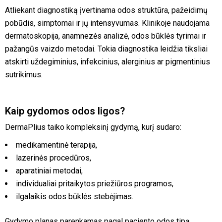
Atliekant diagnostiką įvertinama odos struktūra, pažeidimų
pobūdis, simptomai ir jų intensyvumas. Klinikoje naudojama
dermatoskopija, anamnezės analizė, odos būklės tyrimai ir
pažangūs vaizdo metodai. Tokia diagnostika leidžia tiksliai
atskirti uždegiminius, infekcinius, alerginius ar pigmentinius
sutrikimus.
Kaip gydomos odos ligos?
DermaPlius taiko kompleksinį gydymą, kurį sudaro:
medikamentinė terapija,
lazerinės procedūros,
aparatiniai metodai,
individualiai pritaikytos priežiūros programos,
ilgalaikis odos būklės stebėjimas.
Gydymo planas parenkamas pagal paciento odos tipą,