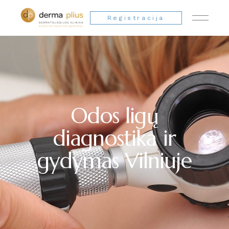
Registracija
Odos ligų
diagnostika ir
gydymas Vilniuje