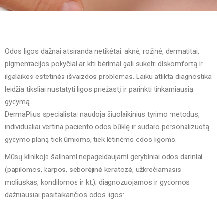
Odos ligos dažnai atsiranda netikėtai: aknė, rožinė, dermatitai,
pigmentacijos pokyčiai ar kiti bėrimai gali sukelti diskomfortą ir
ilgalaikes estetinės išvaizdos problemas. Laiku atlikta diagnostika
leidžia tiksliai nustatyti ligos priežastį ir parinkti tinkamiausią
gydymą.
DermaPlius specialistai naudoja šiuolaikinius tyrimo metodus,
individualiai vertina paciento odos būklę ir sudaro personalizuotą
gydymo planą tiek ūmioms, tiek lėtinėms odos ligoms.
Mūsų klinikoje šalinami nepageidaujami gerybiniai odos dariniai
(papilomos, karpos, seborėjinė keratozė, užkrečiamasis
moliuskas, kondilomos ir kt.); diagnozuojamos ir gydomos
dažniausiai pasitaikančios odos ligos: