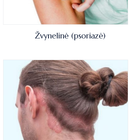
Žvynelinė (psoriazė)