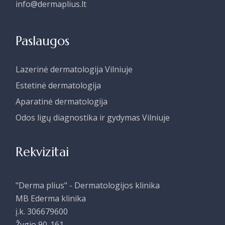
info@dermaplius.lt
Paslaugos
Lazerinė dermatologija Vilniuje
Estetinė dermatologija
Aparatinė dermatologija
Odos ligų diagnostika ir gydymas Vilniuje
Rekvizitai
"Derma plius" - Dermatologijos klinika
MB Ederma klinika
į.k. 306679600
Žygio 90-161