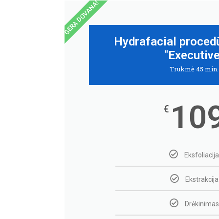
GERA DOVANA!
Hydrafacial proced
"Executive
Trukmė 45 min.
10
€
Eksfoliacija
Ekstrakcija
Drėkinimas