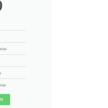
9
ažas
a
cija
44