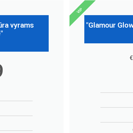
VIP
ūra vyrams
"Glamour Glow
"
€
9