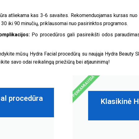
ūra atliekama kas 3-6 savaites. Rekomenduojamas kursas nuo 4
 30 iki 90 minučių, priklausomai nuo pasirinktos programos.
mplikacijos:
Po procedūros gali pasireikšti odos paraudimas 
dykite mūsų Hydra Facial procedūrą su naująja Hydra Beauty Ski
kite savo odai reikalingą priežiūrą bei atjauninimą!
PERKAMIAUSIA
ial procedūra
Klasikinė 