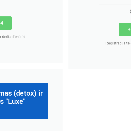
s
44
+
r šeštadieniais!
Registracija te
mas (detox) ir
s "Luxe"