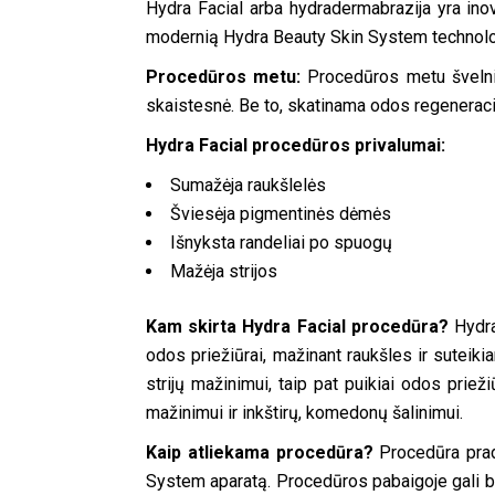
Hydra Facial arba hydradermabrazija yra ino
modernią Hydra Beauty Skin System technologij
Procedūros metu:
Procedūros metu švelnia
skaistesnė. Be to, skatinama odos regeneraci
Hydra Facial procedūros privalumai:
Sumažėja raukšlelės
Šviesėja pigmentinės dėmės
Išnyksta randeliai po spuogų
Mažėja strijos
Kam skirta Hydra Facial procedūra?
Hydra 
odos priežiūrai, mažinant raukšles ir suteikia
strijų mažinimui, taip pat puikiai odos priež
mažinimui ir inkštirų, komedonų šalinimui.
Kaip atliekama procedūra?
Procedūra prad
System aparatą. Procedūros pabaigoje gali b