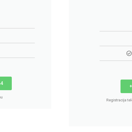
44
+
nu
Registracija te