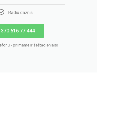
Radio dažnis
 370 616 77 444
lefonu - priimame ir šeštadieniais!