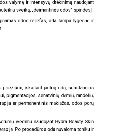
odos valymą ir intensyvų drėkinimą naudojant
suteikia sveiką, „deimantinės odos” spindesį.
ginamas odos reljefas, oda tampa lygesnė ir
s.
priežiūrai, įskaitant jautrią odą, senstančios
mui, pigmentacijos, senatvinių dėmių, randelių,
 terapija ar permanentinis makiažas, odos porų
serumų įvedimu naudojant Hydra Beauty Skin
rapija. Po procedūros oda nuvaloma toniku ir