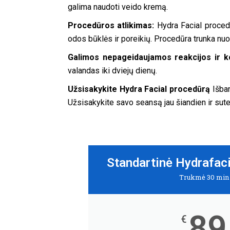
galima naudoti veido kremą.
Procedūros atlikimas:
Hydra Facial proced
odos būklės ir poreikių. Procedūra trunka nuo
Galimos nepageidaujamos reakcijos ir ko
valandas iki dviejų dienų.
Užsisakykite Hydra Facial procedūrą
Išban
Užsisakykite savo seansą jau šiandien ir sutei
Standartinė Hydrafac
Trukmė 30 min
89
€