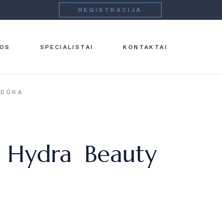
REGISTRACIJA
 IR
NOS
SPECIALISTAI
KONTAKTAI
IJA
IJA
EDŪRA
IJA
a Hydra Beauty
IJA