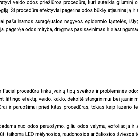
vatyvi veido odos priežiūros procedūra, kuri suteikia giluminį 
ą. Ši procedūra efektyviai pagerina odos būklę, atjaunina ją ir 
i pašalinamos suragėjusios negyvos epidermio ląstelės, išly
ja, pagerėja odos mityba, drėgmės pasisavinimas ir elastinguma
Facial procedūra tinka įvairių tipų sveikos ir probleminės odos 
nt liftingo efektą, veido, kaklo, dekoltė stangrinimui bei jaunini
iūrai ir paruošimui prieš kitas procedūras, tokias kaip lazerio
edama nuo odos paruošymo, giliu odos valymu, exfoliacija ir 
ūti taikoma LED mėlynosios, raudonosios ar žaliosios šviesos te