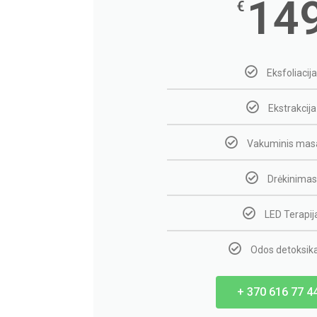
14
€
Eksfoliacija
Ekstrakcija
Vakuminis mas
Drėkinimas
LED Terapij
Odos detoksika
+ 370 616 77 4