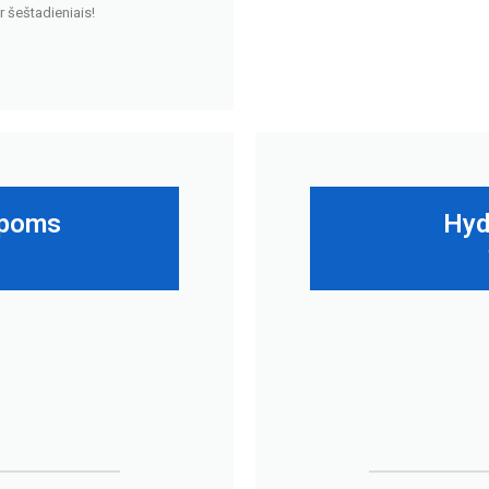
r šeštadieniais!
ūpoms
Hyd