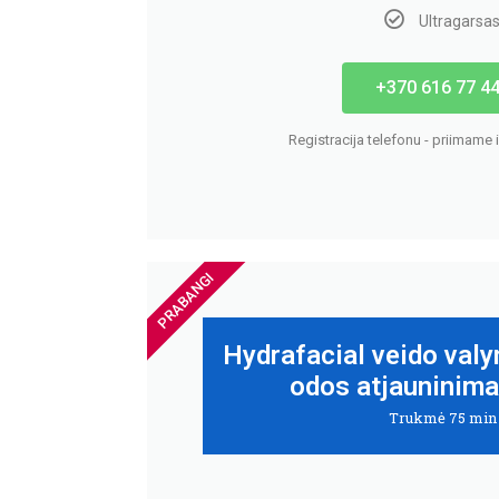
Ultragarsa
+370 616 77 4
Registracija telefonu - priimame i
PRABANGI
Hydrafacial veido valy
odos atjauninima
Trukmė 75 min