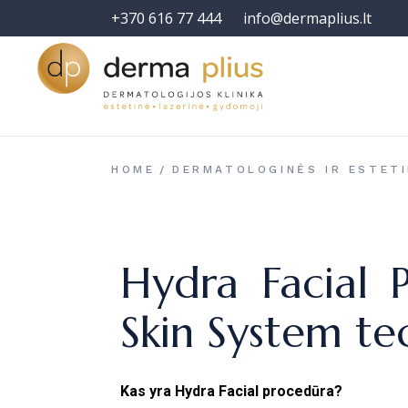
+370 616 77 444
info@dermaplius.lt
HOME
DERMATOLOGINĖS IR ESTETI
Hydra Facial 
Skin System te
Kas yra Hydra Facial procedūra?