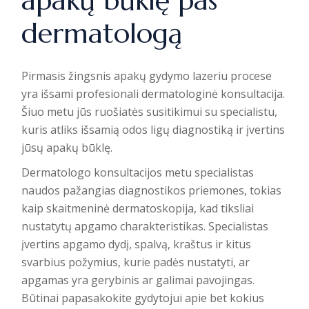
apakų būklę pas
dermatologą
Pirmasis žingsnis apakų gydymo lazeriu procese
yra išsami profesionali dermatologinė konsultacija.
Šiuo metu jūs ruošiatės susitikimui su specialistu,
kuris atliks išsamią
odos ligų diagnostiką
ir įvertins
jūsų apakų būklę.
Dermatologo konsultacijos metu specialistas
naudos pažangias diagnostikos priemones, tokias
kaip skaitmeninė dermatoskopija, kad tiksliai
nustatytų apgamo charakteristikas. Specialistas
įvertins apgamo dydį, spalvą, kraštus ir kitus
svarbius požymius, kurie padės nustatyti, ar
apgamas yra gerybinis ar galimai pavojingas.
Būtinai papasakokite gydytojui apie bet kokius