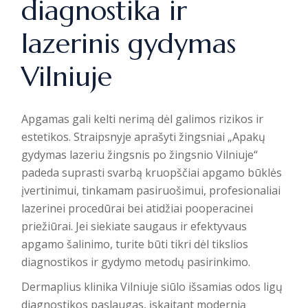
diagnostika ir
lazerinis gydymas
Vilniuje
Apgamas gali kelti nerimą dėl galimos rizikos ir
estetikos. Straipsnyje aprašyti žingsniai „Apakų
gydymas lazeriu žingsnis po žingsnio Vilniuje“
padeda suprasti svarbą kruopščiai apgamo būklės
įvertinimui, tinkamam pasiruošimui, profesionaliai
lazerinei procedūrai bei atidžiai pooperacinei
priežiūrai. Jei siekiate saugaus ir efektyvaus
apgamo šalinimo, turite būti tikri dėl tikslios
diagnostikos ir gydymo metodų pasirinkimo.
Dermaplius
klinika Vilniuje siūlo išsamias odos ligų
diagnostikos paslaugas, įskaitant modernią