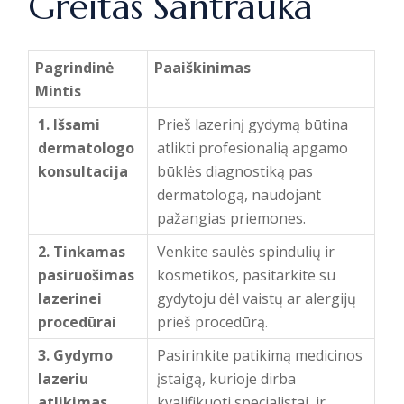
Greitas Santrauka
Pagrindinė
Paaiškinimas
Mintis
1. Išsami
Prieš lazerinį gydymą būtina
dermatologo
atlikti profesionalią apgamo
konsultacija
būklės diagnostiką pas
dermatologą, naudojant
pažangias priemones.
2. Tinkamas
Venkite saulės spindulių ir
pasiruošimas
kosmetikos, pasitarkite su
lazerinei
gydytoju dėl vaistų ar alergijų
procedūrai
prieš procedūrą.
3. Gydymo
Pasirinkite patikimą medicinos
lazeriu
įstaigą, kurioje dirba
atlikimas
kvalifikuoti specialistai, ir