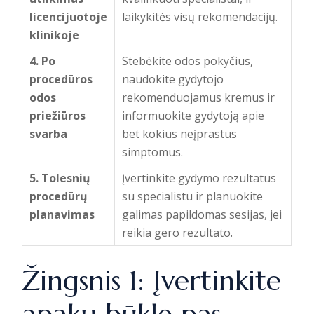
licencijuotoje
laikykitės visų rekomendacijų.
klinikoje
4. Po
Stebėkite odos pokyčius,
procedūros
naudokite gydytojo
odos
rekomenduojamus kremus ir
priežiūros
informuokite gydytoją apie
svarba
bet kokius neįprastus
simptomus.
5. Tolesnių
Įvertinkite gydymo rezultatus
procedūrų
su specialistu ir planuokite
planavimas
galimas papildomas sesijas, jei
reikia gero rezultato.
Žingsnis 1: Įvertinkite