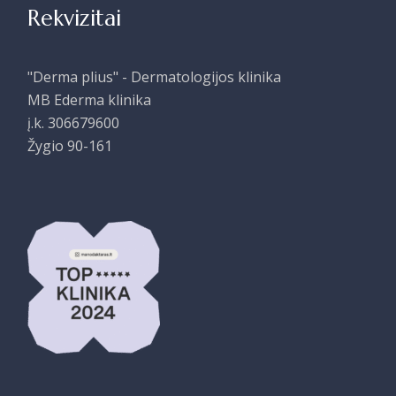
Rekvizitai
"Derma plius" - Dermatologijos klinika
MB Ederma klinika
į.k. 306679600
Žygio 90-161