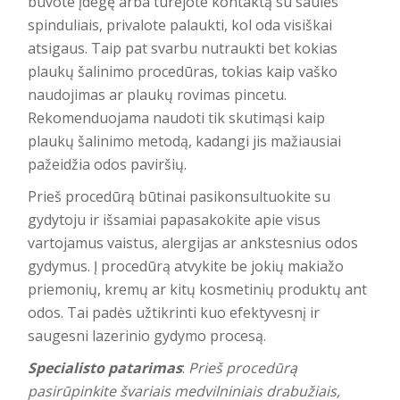
buvote įdegę arba turėjote kontaktą su saulės
spinduliais, privalote palaukti, kol oda visiškai
atsigaus. Taip pat svarbu nutraukti bet kokias
plaukų šalinimo procedūras, tokias kaip vaško
naudojimas ar plaukų rovimas pincetu.
Rekomenduojama naudoti tik skutimąsi kaip
plaukų šalinimo metodą, kadangi jis mažiausiai
pažeidžia odos paviršių.
Prieš procedūrą būtinai pasikonsultuokite su
gydytoju ir išsamiai papasakokite apie visus
vartojamus vaistus, alergijas ar ankstesnius odos
gydymus. Į procedūrą atvykite be jokių makiažo
priemonių, kremų ar kitų kosmetinių produktų ant
odos. Tai padės užtikrinti kuo efektyvesnį ir
saugesni lazerinio gydymo procesą.
Specialisto patarimas
:
Prieš procedūrą
pasirūpinkite švariais medvilniniais drabužiais,