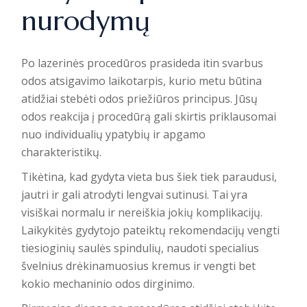
nurodymų
Po lazerinės procedūros prasideda itin svarbus
odos atsigavimo laikotarpis, kurio metu būtina
atidžiai stebėti
odos priežiūros principus
. Jūsų
odos reakcija į procedūrą gali skirtis priklausomai
nuo individualių ypatybių ir apgamo
charakteristikų.
Tikėtina, kad gydyta vieta bus šiek tiek paraudusi,
jautri ir gali atrodyti lengvai sutinusi. Tai yra
visiškai normalu ir nereiškia jokių komplikacijų.
Laikykitės gydytojo pateiktų rekomendacijų vengti
tiesioginių saulės spindulių, naudoti specialius
švelnius drėkinamuosius kremus ir vengti bet
kokio mechaninio odos dirginimo.