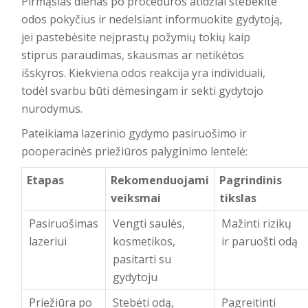
Pirmąsias dienas po procedūros atidžiai stebėkite
odos pokyčius ir nedelsiant informuokite gydytoją,
jei pastebėsite neįprastų požymių tokių kaip
stiprus paraudimas, skausmas ar netikėtos
išskyros. Kiekviena odos reakcija yra individuali,
todėl svarbu būti dėmesingam ir sekti gydytojo
nurodymus.
Pateikiama lazerinio gydymo pasiruošimo ir
pooperacinės priežiūros palyginimo lentelė:
Etapas
Rekomenduojami
Pagrindinis
veiksmai
tikslas
Pasiruošimas
Vengti saulės,
Mažinti rizikų
lazeriui
kosmetikos,
ir paruošti odą
pasitarti su
gydytoju
Priežiūra po
Stebėti odą,
Pagreitinti