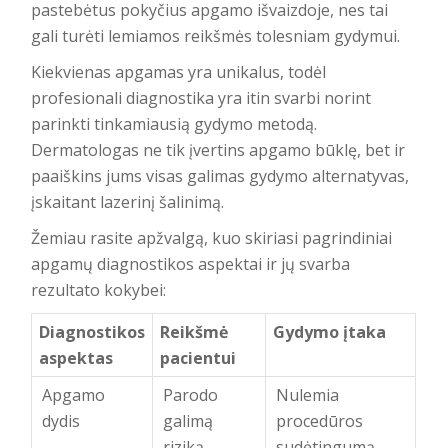
pastebėtus pokyčius apgamo išvaizdoje, nes tai
gali turėti lemiamos reikšmės tolesniam gydymui.
Kiekvienas apgamas yra unikalus, todėl
profesionali diagnostika yra itin svarbi norint
parinkti tinkamiausią gydymo metodą.
Dermatologas ne tik įvertins apgamo būklę, bet ir
paaiškins jums visas galimas gydymo alternatyvas,
įskaitant lazerinį šalinimą.
Žemiau rasite apžvalgą, kuo skiriasi pagrindiniai
apgamų diagnostikos aspektai ir jų svarba
rezultato kokybei:
Diagnostikos
Reikšmė
Gydymo įtaka
aspektas
pacientui
Apgamo
Parodo
Nulemia
dydis
galimą
procedūros
riziką
sudėtingumą