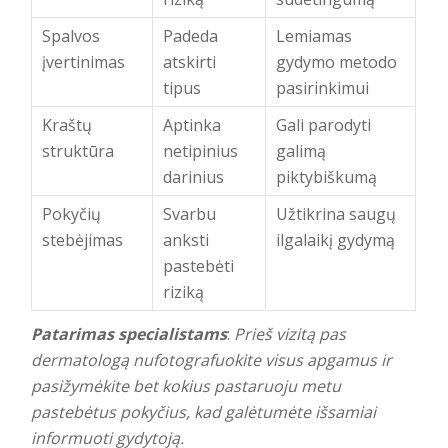
Spalvos
Padeda
Lemiamas
įvertinimas
atskirti
gydymo metodo
tipus
pasirinkimui
Kraštų
Aptinka
Gali parodyti
struktūra
netipinius
galimą
darinius
piktybiškumą
Pokyčių
Svarbu
Užtikrina saugų
stebėjimas
anksti
ilgalaikį gydymą
pastebėti
riziką
Patarimas specialistams
:
Prieš vizitą pas
dermatologą nufotografuokite visus apgamus ir
pasižymėkite bet kokius pastaruoju metu
pastebėtus pokyčius, kad galėtumėte išsamiai
informuoti gydytoją.