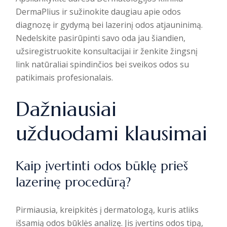
DermaPlius
ir sužinokite daugiau apie odos
diagnozę ir gydymą bei lazerinį odos atjauninimą.
Nedelskite pasirūpinti savo oda jau šiandien,
užsiregistruokite konsultacijai ir ženkite žingsnį
link natūraliai spindinčios bei sveikos odos su
patikimais profesionalais.
Dažniausiai
užduodami klausimai
Kaip įvertinti odos būklę prieš
lazerinę procedūrą?
Pirmiausia, kreipkitės į dermatologą, kuris atliks
išsamią odos būklės analizę. Jis įvertins odos tipą,