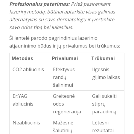
Profesionalus patarimas:
Prieš pasirenkant
lazerinį metodą, būtinai aptarkite visas galimas
alternatyvas su savo dermatologu ir įvertinkite
savo odos tipą bei lūkesčius.
Ši lentelė parodo pagrindinius lazerinio
atjauninimo būdus ir jų privalumus bei trūkumus:
Metodas
Privalumai
Trūkumai
CO2 abliucinis
Efektyvus
Ilgesnis
randų
gijimo laikas
šalinimui
Er:YAG
Greitesnė
Gali sukelti
abliucinis
odos
stiprų
regeneracija
paraudimą
Neabliucinis
Mažesnė
Lėtesni
šalutinių
rezultatai