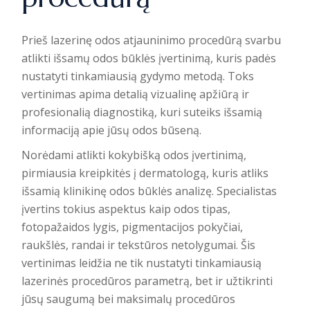
Prieš lazerinę odos atjauninimo procedūrą svarbu
atlikti išsamų odos būklės įvertinimą, kuris padės
nustatyti tinkamiausią gydymo metodą. Toks
vertinimas apima detalią vizualinę apžiūrą ir
profesionalią diagnostiką, kuri suteiks išsamią
informaciją apie jūsų odos būseną.
Norėdami atlikti kokybišką odos įvertinimą,
pirmiausia kreipkitės į
dermatologą, kuris atliks
išsamią klinikinę odos būklės analizę
. Specialistas
įvertins tokius aspektus kaip odos tipas,
fotopažaidos lygis, pigmentacijos pokyčiai,
raukšlės, randai ir tekstūros netolygumai. Šis
vertinimas leidžia ne tik nustatyti tinkamiausią
lazerinės procedūros parametrą, bet ir užtikrinti
jūsų saugumą bei maksimalų procedūros