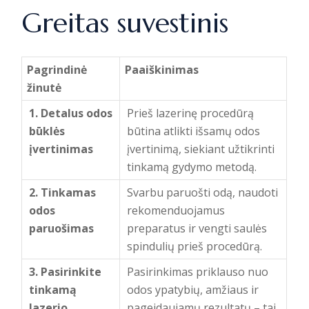
Greitas suvestinis
Pagrindinė
Paaiškinimas
žinutė
1. Detalus odos
Prieš lazerinę procedūrą
būklės
būtina atlikti išsamų odos
įvertinimas
įvertinimą, siekiant užtikrinti
tinkamą gydymo metodą.
2. Tinkamas
Svarbu paruošti odą, naudoti
odos
rekomenduojamus
paruošimas
preparatus ir vengti saulės
spindulių prieš procedūrą.
3. Pasirinkite
Pasirinkimas priklauso nuo
tinkamą
odos ypatybių, amžiaus ir
lazerio
pageidaujamų rezultatų – tai