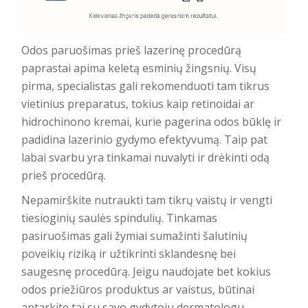
Odos paruošimas prieš lazerinę procedūrą
paprastai apima keletą esminių žingsnių. Visų
pirma, specialistas gali rekomenduoti tam tikrus
vietinius preparatus, tokius kaip retinoidai ar
hidrochinono kremai, kurie pagerina odos būklę ir
padidina lazerinio gydymo efektyvumą. Taip pat
labai svarbu yra tinkamai nuvalyti ir drėkinti odą
prieš procedūrą.
Nepamirškite nutraukti tam tikrų vaistų ir vengti
tiesioginių saulės spindulių.
Tinkamas
pasiruošimas gali žymiai sumažinti šalutinių
poveikių riziką
ir užtikrinti sklandesnę bei
saugesnę procedūrą. Jeigu naudojate bet kokius
odos priežiūros produktus ar vaistus, būtinai
aptarkite tai su savo gydytoju dermatologu.