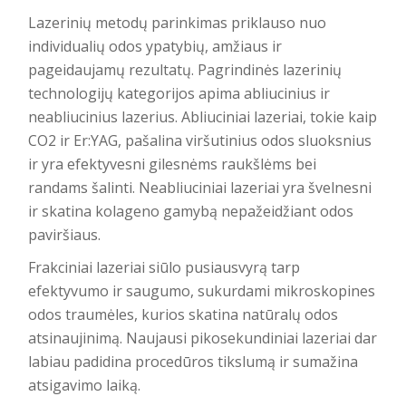
Lazerinių metodų parinkimas priklauso nuo
individualių odos ypatybių, amžiaus ir
pageidaujamų rezultatų. Pagrindinės lazerinių
technologijų kategorijos apima abliucinius ir
neabliucinius lazerius. Abliuciniai lazeriai, tokie kaip
CO2 ir Er:YAG, pašalina viršutinius odos sluoksnius
ir yra efektyvesni gilesnėms raukšlėms bei
randams šalinti. Neabliuciniai lazeriai yra švelnesni
ir skatina kolageno gamybą nepažeidžiant odos
paviršiaus.
Frakciniai lazeriai siūlo pusiausvyrą tarp
efektyvumo ir saugumo, sukurdami mikroskopines
odos traumėles, kurios skatina natūralų odos
atsinaujinimą. Naujausi pikosekundiniai lazeriai dar
labiau padidina procedūros tikslumą ir sumažina
atsigavimo laiką.