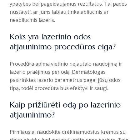
ypatybes bei pageidaujamus rezultatus. Tai padės
nustatyti, ar jums labiau tinka abliucinis ar
neabliucinis lazeris.
Koks yra lazerinio odos
atjauninimo procedūros eiga?
Procedūra apima vietinio nejautalo naudojimą ir
lazerio praėjimus per odą. Dermatologas
pasirinktas lazerio parametrus pagal jūsų odos
tipą, todėl procedūra bus efektyvi ir saugi.
Kaip prižiūrėti odą po lazerinio
atjauninimo?
Pirmiausia, naudokite drėkinamuosius kremus su
cinko oksidu, kad atstatytumėte odos barjerą. Taip