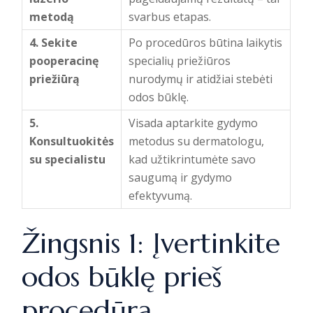
metodą
svarbus etapas.
4. Sekite
Po procedūros būtina laikytis
pooperacinę
specialių priežiūros
priežiūrą
nurodymų ir atidžiai stebėti
odos būklę.
5.
Visada aptarkite gydymo
Konsultuokitės
metodus su dermatologu,
su specialistu
kad užtikrintumėte savo
saugumą ir gydymo
efektyvumą.
Žingsnis 1: Įvertinkite
odos būklę prieš
procedūrą