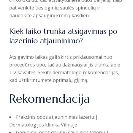
pat venkite tiesioginių saulės spindulių ir
naudokite apsauginį kremą kasdien.
Kiek laiko trunka atsigavimas po
lazerinio atjauninimo?
Atsigavimo laikas gali skirtis priklausomai nuo
procedūros tipo, tačiau dažniausiai jis trunka apie
1-2 savaites. Sekite dermatologo rekomendacijas,
kad užtikrintumėte optimalų gijimą.
Rekomendacija
Frakcinis odos atjauninimas lazeriu |
Dermatologijos klinika Vilniuje
Gerybinių odos darinių šalinimas lazeriu |