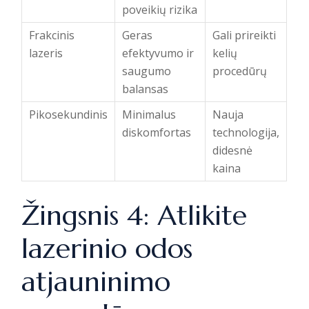
poveikių rizika
Frakcinis
Geras
Gali prireikti
lazeris
efektyvumo ir
kelių
saugumo
procedūrų
balansas
Pikosekundinis
Minimalus
Nauja
diskomfortas
technologija,
didesnė
kaina
Žingsnis 4: Atlikite
lazerinio odos
atjauninimo