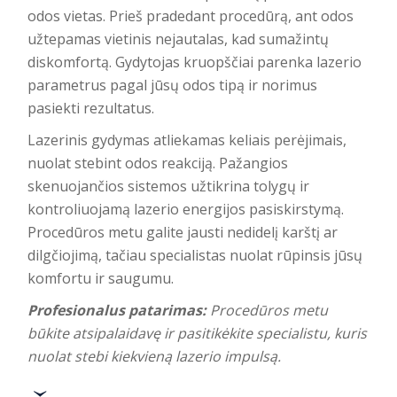
odos vietas. Prieš pradedant procedūrą, ant odos
užtepamas vietinis nejautalas, kad sumažintų
diskomfortą. Gydytojas kruopščiai parenka lazerio
parametrus pagal jūsų odos tipą ir norimus
pasiekti rezultatus.
Lazerinis gydymas atliekamas keliais perėjimais,
nuolat stebint odos reakciją. Pažangios
skenuojančios sistemos užtikrina tolygų ir
kontroliuojamą lazerio energijos pasiskirstymą.
Procedūros metu galite jausti nedidelį karštį ar
dilgčiojimą, tačiau specialistas nuolat rūpinsis jūsų
komfortu ir saugumu.
Profesionalus patarimas:
Procedūros metu
būkite atsipalaidavę ir pasitikėkite specialistu, kuris
nuolat stebi kiekvieną lazerio impulsą.