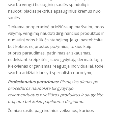
svarbu vengti tiesioginių saulės spindulių ir
naudoti plačiaspektrius apsauginius kremus nuo
saulės.
Tinkama pooperacinė priežiūra apima švelnų odos
valymą, vengimą naudoti dirginančius produktus ir
nuolatinį odos būklės stebėjimą
. Jeigu pastebėsite
bet kokius neįprastus požymius, tokius kaip
stiprus paraudimas, patinimas ar skausmas,
nedelsiant kreipkitės į savo gydytoją dermatologą.
Kiekvienas organizmas reaguoja individualiai, todėl
svarbu atidžiai klausyti specialisto nurodymų.
Profesionalus patarimas:
Pirmąsias dienas po
procedūros naudokite tik gydytojo
rekomenduotus priežiūros produktus ir saugokite
odą nuo bet kokio papildomo dirginimo.
Žemiau rasite pagrindinius veiksmus, kuriuos