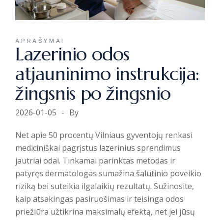
APRAŠYMAI
Lazerinio odos
atjauninimo instrukcija:
žingsnis po žingsnio
2026-01-05
By
Net apie 50 procentų Vilniaus gyventojų renkasi
mediciniškai pagrįstus lazerinius sprendimus
jautriai odai. Tinkamai parinktas metodas ir
patyręs dermatologas sumažina šalutinio poveikio
riziką bei suteikia ilgalaikių rezultatų. Sužinosite,
kaip atsakingas pasiruošimas ir teisinga odos
priežiūra užtikrina maksimalų efektą, net jei jūsų