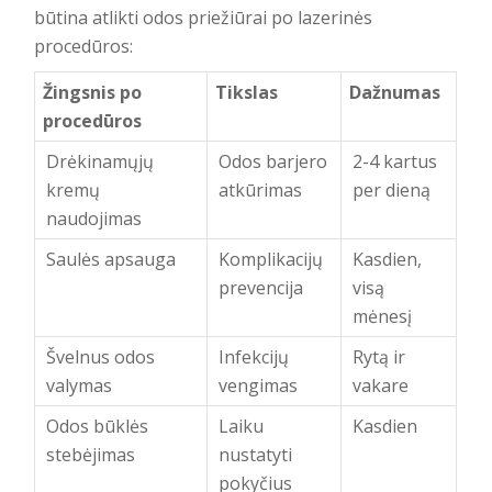
būtina atlikti odos priežiūrai po lazerinės
procedūros:
Žingsnis po
Tikslas
Dažnumas
procedūros
Drėkinamųjų
Odos barjero
2-4 kartus
kremų
atkūrimas
per dieną
naudojimas
Saulės apsauga
Komplikacijų
Kasdien,
prevencija
visą
mėnesį
Švelnus odos
Infekcijų
Rytą ir
valymas
vengimas
vakare
Odos būklės
Laiku
Kasdien
stebėjimas
nustatyti
pokyčius