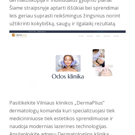
dermatoskopija ir individualūs gydymo planai.
Šiame straipsnyje aptarti iššūkiai bei sprendimai
leis geriau suprasti reikšmingus žingsnius norint
užtikrinti kokybišką, saugų ir ilgalaikį rezultatą.
Pasitikėkite Vilniaus klinikos „DermaPlius“
dermatologų komanda kuri specializuojasi tiek
medicininiuose tiek estetikos sprendimuose ir
naudoja modernias lazerines technologijas.
Apsilankykite adresu
Dermatologijos klinika