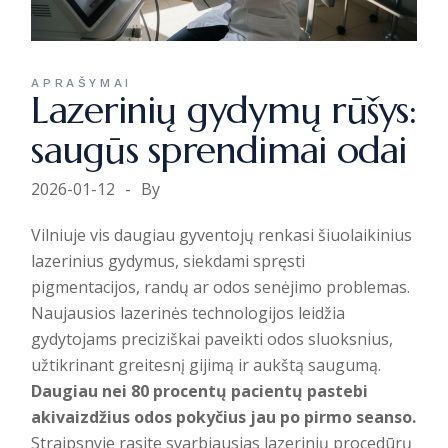
APRAŠYMAI
Lazerinių gydymų rūšys:
saugūs sprendimai odai
2026-01-12
By
Vilniuje vis daugiau gyventojų renkasi šiuolaikinius
lazerinius gydymus, siekdami spręsti
pigmentacijos, randų ar odos senėjimo problemas.
Naujausios lazerinės technologijos leidžia
gydytojams preciziškai paveikti odos sluoksnius,
užtikrinant greitesnį gijimą ir aukštą saugumą.
Daugiau nei 80 procentų pacientų pastebi
akivaizdžius odos pokyčius jau po pirmo seanso.
Straipsnyje rasite svarbiausias lazerinių procedūrų