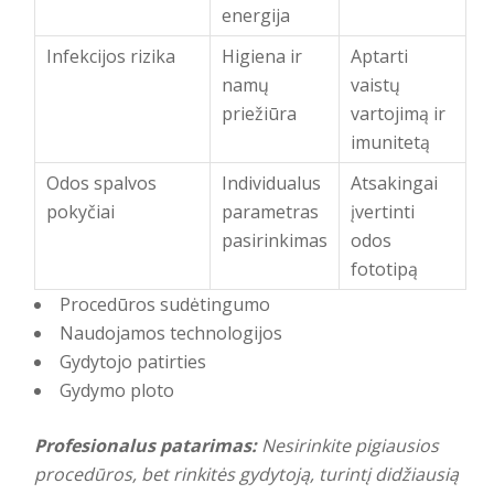
energija
Infekcijos rizika
Higiena ir
Aptarti
namų
vaistų
priežiūra
vartojimą ir
imunitetą
Odos spalvos
Individualus
Atsakingai
pokyčiai
parametras
įvertinti
pasirinkimas
odos
fototipą
Procedūros sudėtingumo
Naudojamos technologijos
Gydytojo patirties
Gydymo ploto
Profesionalus patarimas:
Nesirinkite pigiausios
procedūros, bet rinkitės gydytoją, turintį didžiausią