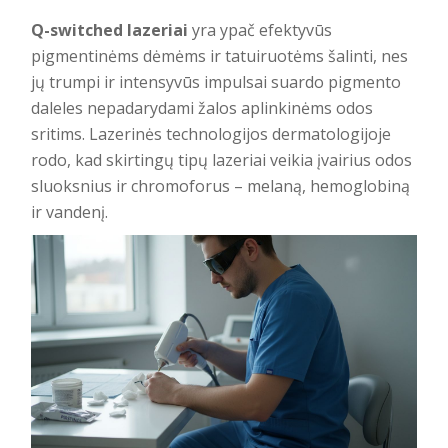
Q-switched lazeriai
yra ypač efektyvūs
pigmentinėms dėmėms ir tatuiruotėms šalinti, nes
jų trumpi ir intensyvūs impulsai suardo pigmento
daleles nepadarydami žalos aplinkinėms odos
sritims. Lazerinės technologijos dermatologijoje
rodo, kad skirtingų tipų lazeriai veikia įvairius odos
sluoksnius ir chromoforus – melaną, hemoglobiną
ir vandenį.