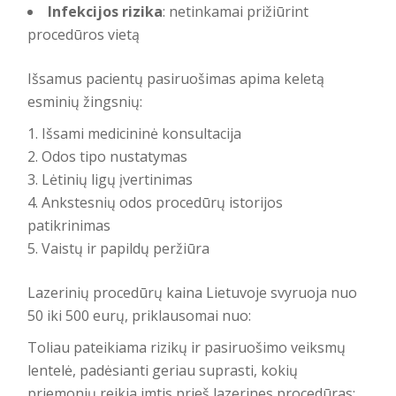
Infekcijos rizika
: netinkamai prižiūrint
procedūros vietą
Išsamus pacientų pasiruošimas apima keletą
esminių žingsnių:
Išsami medicininė konsultacija
Odos tipo nustatymas
Lėtinių ligų įvertinimas
Ankstesnių odos procedūrų istorijos
patikrinimas
Vaistų ir papildų peržiūra
Lazerinių procedūrų kaina Lietuvoje svyruoja nuo
50 iki 500 eurų, priklausomai nuo:
Toliau pateikiama rizikų ir pasiruošimo veiksmų
lentelė, padėsianti geriau suprasti, kokių
priemonių reikia imtis prieš lazerines procedūras: