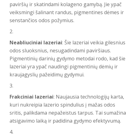
paviršių ir skatindami kolageno gamybą. Jie ypač
veiksmingi šalinant randus, pigmentines dėmes ir
senstančios odos požymius.
Neabliuciniai lazeriai
: Šie lazeriai veikia gilesnius
odos sluoksnius, nesugadindami paviršiaus.
Pigmentinių darinių gydymo metodai
rodo, kad šie
lazeriai yra ypač naudingi pigmentinių dėmių ir
kraujagyslių pažeidimų gydymui.
Frakciniai lazeriai
: Naujausia technologijų karta,
kuri nukreipia lazerio spindulius į mažas odos
sritis, palikdama nepažeistus tarpus. Tai sumažina
atsigavimo laiką ir padidina gydymo efektyvumą.