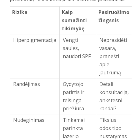
Rizika
Kaip
Pasiruošimo
sumažinti
žingsnis
tikimybę
Hiperpigmentacija
Vengti
Neprasidėti
saulės,
vasarą,
naudoti SPF
pranešti
apie
jautrumą
Randėjimas
Gydytojo
Detali
patirtis ir
konsultacija,
teisinga
ankstesni
priežiūra
randai?
Nudeginimas
Tinkamai
Tikslus
parinkta
odos tipo
lazerio
nustatymas