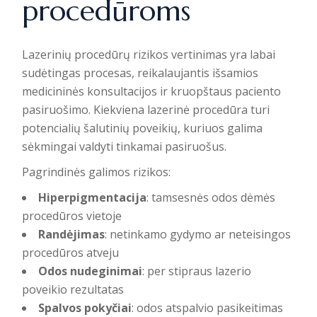
procedūroms
Lazerinių procedūrų rizikos vertinimas
yra labai
sudėtingas procesas, reikalaujantis išsamios
medicininės konsultacijos ir kruopštaus paciento
pasiruošimo. Kiekviena lazerinė procedūra turi
potencialių šalutinių poveikių, kuriuos galima
sėkmingai valdyti tinkamai pasiruošus.
Pagrindinės galimos rizikos:
Hiperpigmentacija
: tamsesnės odos dėmės
procedūros vietoje
Randėjimas
: netinkamo gydymo ar neteisingos
procedūros atveju
Odos nudeginimai
: per stipraus lazerio
poveikio rezultatas
Spalvos pokyčiai
: odos atspalvio pasikeitimas