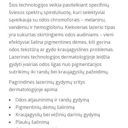
Šios technologijos veikia pasitelkiant specifinių
šviesos spektrų spinduliuotę, kuri selektyviai
sąveikauja su odos chromoforais – melaninu,
vandeniu ir hemoglobinu. Kiekvienas lazerio tipas
yra sukurtas skirtingiems odos audiniams – vieni
efektyviai šalina pigmentines dėmes, kiti gerina
odos tekstūrą ar gydo kraujagyslines problemas.
Lazerinės technologijos dermatologijoje
leidžia
gydyti įvairias odos ligas nuo pigmentacijos
sutrikimų iki randų bei kraujagyslių pažeidimų.
Pagrindinės lazerinių gydymų sritys
dermatologijoje apima:
Odos atjauninimą ir randų gydymą
Pigmentinių dėmių šalinimą
Kraujagyslių bei vėžinių darinių gydymą
Plaukų šalinimą