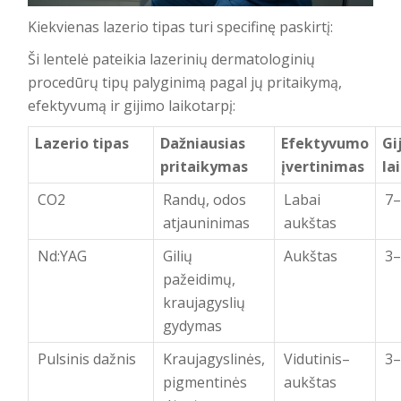
Kiekvienas lazerio tipas turi specifinę paskirtį:
Ši lentelė pateikia lazerinių dermatologinių
procedūrų tipų palyginimą pagal jų pritaikymą,
efektyvumą ir gijimo laikotarpį:
Lazerio tipas
Dažniausias
Efektyvumo
Gi
pritaikymas
įvertinimas
la
CO2
Randų, odos
Labai
7–
atjauninimas
aukštas
Nd:YAG
Gilių
Aukštas
3–
pažeidimų,
kraujagyslių
gydymas
Pulsinis dažnis
Kraujagyslinės,
Vidutinis–
3–
pigmentinės
aukštas