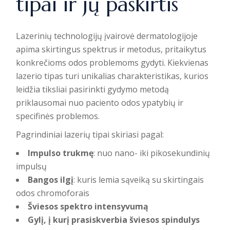
tipai ir jų paskirtis
Lazerinių technologijų įvairovė
dermatologijoje
apima skirtingus spektrus ir metodus, pritaikytus
konkrečioms odos problemoms gydyti. Kiekvienas
lazerio tipas turi unikalias charakteristikas, kurios
leidžia tiksliai pasirinkti gydymo metodą
priklausomai nuo paciento odos ypatybių ir
specifinės problemos.
Pagrindiniai lazerių tipai skiriasi pagal:
Impulso trukmę
: nuo nano- iki pikosekundinių
impulsų
Bangos ilgį
: kuris lemia sąveiką su skirtingais
odos chromoforais
Šviesos spektro intensyvumą
Gylį, į kurį prasiskverbia šviesos spindulys