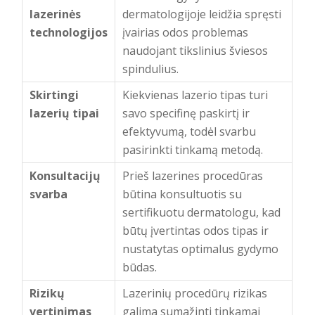
lazerinės
dermatologijoje leidžia spręsti
technologijos
įvairias odos problemas
naudojant tikslinius šviesos
spindulius.
Skirtingi
Kiekvienas lazerio tipas turi
lazerių tipai
savo specifinę paskirtį ir
efektyvumą, todėl svarbu
pasirinkti tinkamą metodą.
Konsultacijų
Prieš lazerines procedūras
svarba
būtina konsultuotis su
sertifikuotu dermatologu, kad
būtų įvertintas odos tipas ir
nustatytas optimalus gydymo
būdas.
Rizikų
Lazerinių procedūrų rizikas
vertinimas
galima sumažinti tinkamai