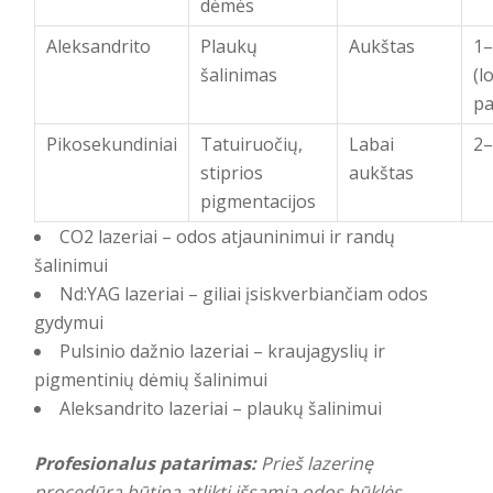
dėmės
Aleksandrito
Plaukų
Aukštas
1–
šalinimas
(l
pa
Pikosekundiniai
Tatuiruočių,
Labai
2–
stiprios
aukštas
pigmentacijos
CO2 lazeriai – odos atjauninimui ir randų
šalinimui
Nd:YAG lazeriai – giliai įsiskverbiančiam odos
gydymui
Pulsinio dažnio lazeriai – kraujagyslių ir
pigmentinių dėmių šalinimui
Aleksandrito lazeriai – plaukų šalinimui
Profesionalus patarimas:
Prieš lazerinę
procedūrą būtina atlikti išsamią odos būklės