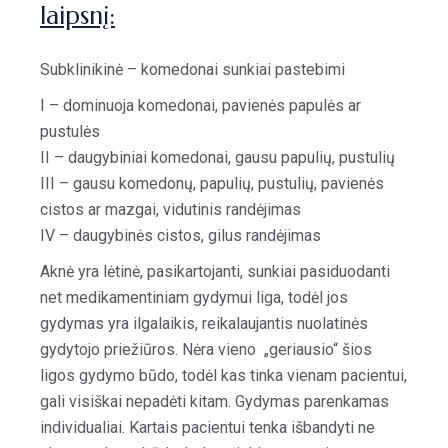
laipsnį:
Subklinikinė – komedonai sunkiai pastebimi
I – dominuoja komedonai, pavienės papulės ar
pustulės
II – daugybiniai komedonai, gausu papulių, pustulių
III – gausu komedonų, papulių, pustulių, pavienės
cistos ar mazgai, vidutinis randėjimas
IV – daugybinės cistos, gilus randėjimas
Aknė yra lėtinė, pasikartojanti, sunkiai pasiduodanti
net medikamentiniam gydymui liga, todėl jos
gydymas yra ilgalaikis, reikalaujantis nuolatinės
gydytojo priežiūros. Nėra vieno „geriausio“ šios
ligos gydymo būdo, todėl kas tinka vienam pacientui,
gali visiškai nepadėti kitam. Gydymas parenkamas
individualiai. Kartais pacientui tenka išbandyti ne