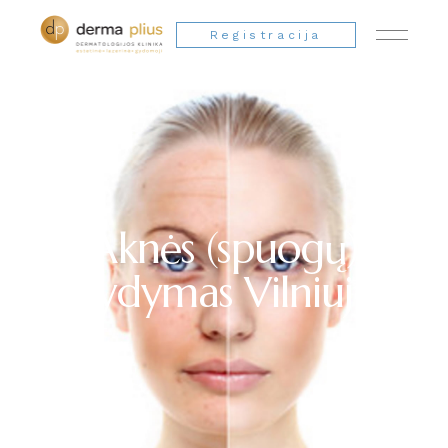
Registracija
Aknės (spuogų)
gydymas Vilniuje