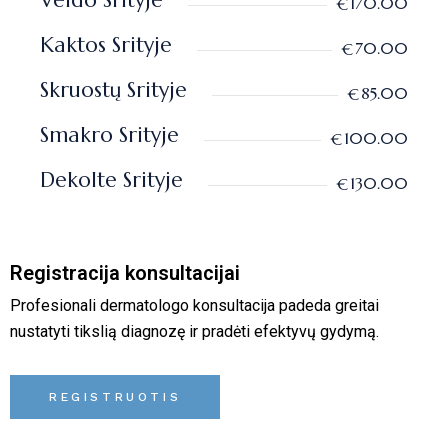
Veido Srityje
170.00
€
Kaktos Srityje
70.00
€
Skruostų Srityje
85.00
€
Smakro Srityje
100.00
€
Dekolte Srityje
130.00
€
Registracija konsultacijai
Profesionali dermatologo konsultacija padeda greitai
nustatyti tikslią diagnozę ir pradėti efektyvų gydymą.
REGISTRUOTIS