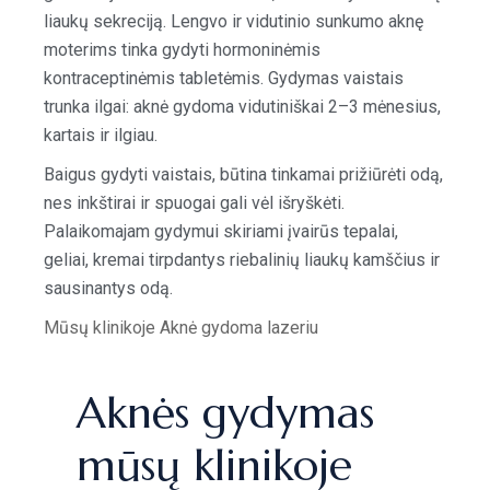
liaukų sekreciją. Lengvo ir vidutinio sunkumo aknę
moterims tinka gydyti hormoninėmis
kontraceptinėmis tabletėmis. Gydymas vaistais
trunka ilgai: aknė gydoma vidutiniškai 2–3 mėnesius,
kartais ir ilgiau.
Baigus gydyti vaistais, būtina tinkamai prižiūrėti odą,
nes inkštirai ir spuogai gali vėl išryškėti.
Palaikomajam gydymui skiriami įvairūs tepalai,
geliai, kremai tirpdantys riebalinių liaukų kamščius ir
sausinantys odą.
Mūsų klinikoje Aknė gydoma lazeriu
Aknės gydymas
mūsų klinikoje