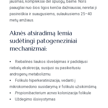
jausmas, kompleksai dėl spuogų, baimė. Nors
paaugliai nuo šios ligos kenčia dažniausiai, neretai ji
pasireiškia ir suaugusiems, sulaukusiems 25–40
metų amžiaus.
Aknės atsiradimą lemia
sudėtingi patogeneziniai
mechanizmai:
Riebalinės liaukos išvešėjimas ir padidėjusi
riebalų ekskrecija, susijusi su pasikeitusiu
androgenų metabolizmu.
Folikulo hiperkeratinizacija, vedanti į
mikrokomedono susidarymą ir folikulo užsikimšimą
Propionibacterium acnes
kolonizacija folikule
Uždegimo išsivystymas