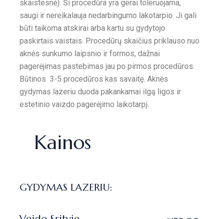
skaistesnė). Ši procedūra yra gerai toleruojama,
saugi ir nereikalauja nedarbingumo lakotarpio. Ji gali
būti taikoma atskirai arba kartu su gydytojo
paskirtais vaistais. Procedūrų skaičius priklauso nuo
aknės sunkumo laipsnio ir formos, dažnai
pagerėjimas pastebimas jau po pirmos procedūros.
Būtinos 3-5 procedūros kas savaitę. Aknės
gydymas lazeriu duoda pakankamai ilgą ligos ir
estetinio vaizdo pagerėjimo laikotarpį.
Kainos
GYDYMAS LAZERIU: