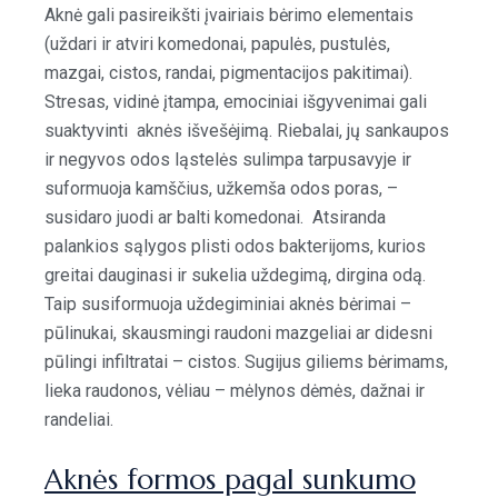
Aknė gali pasireikšti įvairiais bėrimo elementais
(uždari ir atviri komedonai, papulės, pustulės,
mazgai, cistos, randai, pigmentacijos pakitimai).
Stresas, vidinė įtampa, emociniai išgyvenimai gali
suaktyvinti aknės išvešėjimą. Riebalai, jų sankaupos
ir negyvos odos ląstelės sulimpa tarpusavyje ir
suformuoja kamščius, užkemša odos poras, –
susidaro juodi ar balti komedonai. Atsiranda
palankios sąlygos plisti odos bakterijoms, kurios
greitai dauginasi ir sukelia uždegimą, dirgina odą.
Taip susiformuoja uždegiminiai aknės bėrimai –
pūlinukai, skausmingi raudoni mazgeliai ar didesni
pūlingi infiltratai – cistos. Sugijus giliems bėrimams,
lieka raudonos, vėliau – mėlynos dėmės, dažnai ir
randeliai.
Aknės formos pagal sunkumo