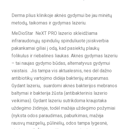
Derma plius klinikoje aknės gydymui be jau minėtų
metodų, taikomas ir gydymas lazeriu.
MeDioStar NeXT PRO lazerio skleidžiama
infraraudonųjų spindulių spinduliuotė įsiskverbia
pakankamai giliai į odą, kad pasiektų plaukų
folikulus ir riebalines liaukas. Aknės gydymas lazeriu
– tai naujas gydymo būdas, alternatyvus gydymui
vaistais. Jis tampa vis aktualesnis, nes dėl dažno
antibiotikų vartojimo didėja bakterijų atsparumas.
Gydant lazeriu, suardomi aknės bakterijos mebranos
baltymai ir bakterija žūsta (antibakterinis lazerio
veikimas). Gydant lazeriu sutrikdoma kraujotaka
uždegimo židinyje, todėl mažėja uždegimo požymiai
(nyksta odos paraudimas, paburkimas, mažėja
rausvų mazgelių, pūlinėlių, odos tampa lygesnė,