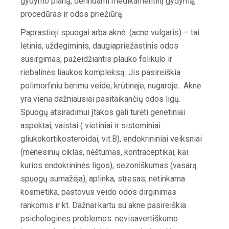
gydymo planą, derindami medikamentinį gydymą,
procedūras ir odos priežiūrą.
Paprastieji spuogai arba aknė (acne vulgaris) – tai
lėtinis, uždegiminis, daugiapriežastinis odos
susirgimas, pažeidžiantis plauko folikulo ir
riebalinės liaukos kompleksą. Jis pasireiškia
polimorfiniu bėrimu veide, krūtinėje, nugaroje. Aknė
yra viena dažniausiai pasitaikančių odos ligų.
Spuogų atsiradimui įtakos gali turėti genetiniai
aspektai, vaistai ( vietiniai ir sisteminiai
gliukokortikosteroidai, vit.B), endokrininiai veiksniai
(mėnesinių ciklas, nėštumas, kontraceptikai, kai
kurios endokrininės ligos), sezoniškumas (vasarą
spuogų sumažėja), aplinka, stresas, netinkama
kosmetika, pastovus veido odos dirginimas
rankomis ir kt. Dažnai kartu su akne pasireiškia
psichologinės problemos: nevisavertiškumo