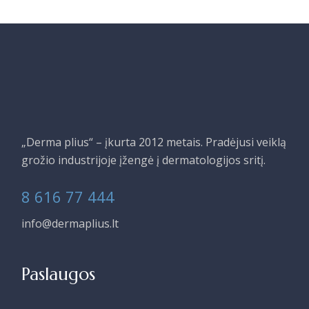
„Derma plius“ – įkurta 2012 metais. Pradėjusi veiklą
grožio industrijoje įžengė į dermatologijos sritį.
8 616 77 444
info@dermaplius.lt
Paslaugos