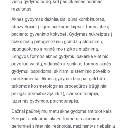
vieną gydymo būdq, kol pasiekiamas norimas
rezultatas.
Aknės gydymas dažniausiai būna kombinuotas,
atsižvelgiant į ligos sunkumo laipsnį, formą, įtaką
paciento gyvenimo kokybei . Gydymas nukreiptas į
maksimalų patogenezinių grandžių slopinimą,
spuoguotumo ir randėjimo rizikos mažinimą.
Lengvos formos aknės gydymui pakanka vietinio
poveikio vaistų, vidutinės ir sunkios formos aknės
gydymui papildomai skiriami sisteminio poveikio
medikamentai. Aknės gydymui taip pat gali būti
taikomos kosmetologinės procedūros (rūgįtiniai
pilingai, dermabrazija irk t.), šviesos terapija,
lazerinis gydymas, psichoterapija.
Dažnai paūmėjimų metu aknė gydoma antibiotikais.
Sergant sunkiomis aknės formomis skiriami
geriamieji sintetiniai retinoidai, mažinantys riebalinių