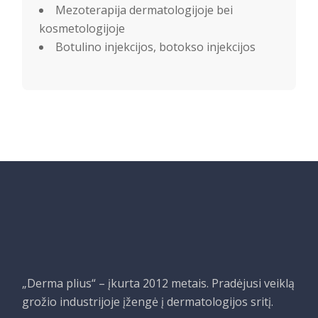
Mezoterapija dermatologijoje bei
kosmetologijoje
Botulino injekcijos, botokso injekcijos
„Derma plius“ – įkurta 2012 metais. Pradėjusi veiklą
grožio industrijoje įžengė į dermatologijos sritį.