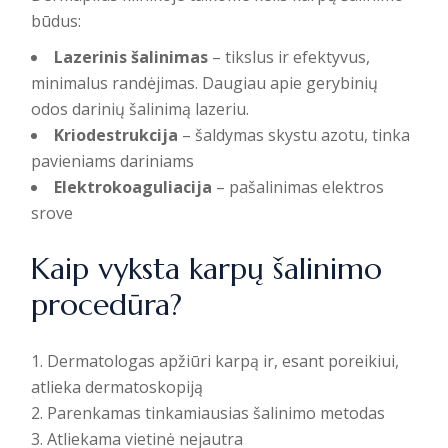
būdus:
Lazerinis šalinimas
– tikslus ir efektyvus,
minimalus randėjimas. Daugiau apie
gerybinių
odos darinių šalinimą lazeriu
.
Kriodestrukcija
– šaldymas skystu azotu, tinka
pavieniams dariniams
Elektrokoaguliacija
– pašalinimas elektros
srove
Kaip vyksta karpų šalinimo
procedūra?
Dermatologas apžiūri karpą ir, esant poreikiui,
atlieka
dermatoskopiją
Parenkamas tinkamiausias šalinimo metodas
Atliekama vietinė nejautra