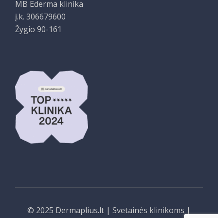
MB Ederma klinika
į.k. 306679600
Žygio 90-161
© 2025
Dermaplius.lt
|
Svetainės klinikoms
|