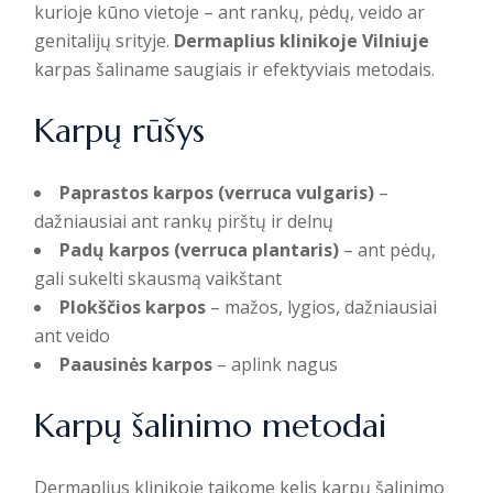
kurioje kūno vietoje – ant rankų, pėdų, veido ar
genitalijų srityje.
Dermaplius klinikoje Vilniuje
karpas šaliname saugiais ir efektyviais metodais.
Karpų rūšys
Paprastos karpos (verruca vulgaris)
–
dažniausiai ant rankų pirštų ir delnų
Padų karpos (verruca plantaris)
– ant pėdų,
gali sukelti skausmą vaikštant
Plokščios karpos
– mažos, lygios, dažniausiai
ant veido
Paausinės karpos
– aplink nagus
Karpų šalinimo metodai
Dermaplius klinikoje taikome kelis karpų šalinimo