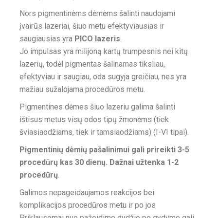
Nors pigmentinėms dėmėms šalinti naudojami
įvairūs lazeriai, šiuo metu efektyviausias ir
saugiausias yra
PICO lazeris
.
Jo impulsas yra milijoną kartų trumpesnis nei kitų
lazerių, todėl pigmentas šalinamas tiksliau,
efektyviau ir saugiau, oda sugyja greičiau, nes yra
mažiau sužalojama procedūros metu.
Pigmentines dėmes šiuo lazeriu galima šalinti
ištisus metus visų odos tipų žmonėms (tiek
šviasiaodžiams, tiek ir tamsiaodžiams) (I-VI tipai).
Pigmentinių dėmių pašalinimui gali prireikti 3-5
procedūrų kas 30 dienų. Dažnai užtenka 1-2
procedūrų
.
Galimos nepageidaujamos reakcijos bei
komplikacijos procedūros metu ir po jos
Priklausomai nuo pažeidimo dydžio po gydymo gali