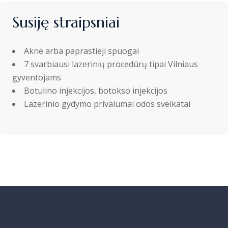
Susiję straipsniai
Aknė arba paprastieji spuogai
7 svarbiausi lazerinių procedūrų tipai Vilniaus
gyventojams
Botulino injekcijos, botokso injekcijos
Lazerinio gydymo privalumai odos sveikatai