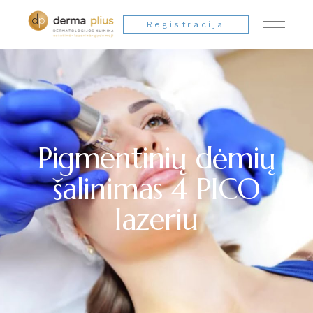
Registracija
Pigmentinių dėmių
šalinimas 4 PICO
lazeriu