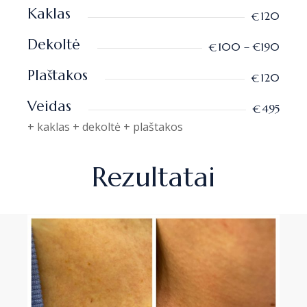
Kaklas
120
€
Dekoltė
100 – €190
€
Plaštakos
120
€
Veidas
495
€
+ kaklas + dekoltė + plaštakos
Rezultatai