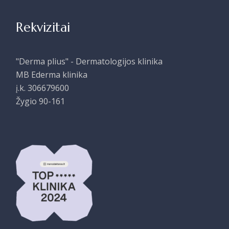
Rekvizitai
"Derma plius" - Dermatologijos klinika
MB Ederma klinika
į.k. 306679600
Žygio 90-161