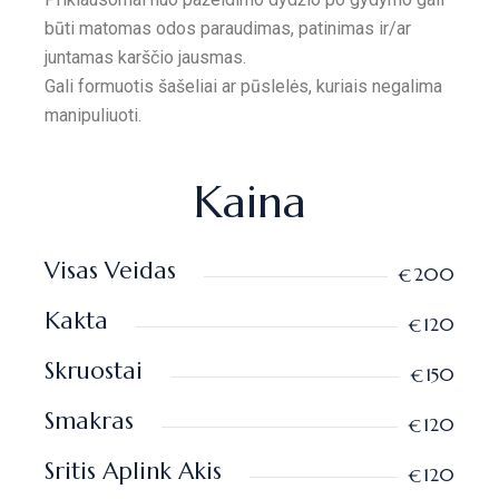
būti matomas odos paraudimas, patinimas ir/ar
juntamas karščio jausmas.
Gali formuotis šašeliai ar pūslelės, kuriais negalima
manipuliuoti.
Kaina
Visas Veidas
200
€
Kakta
120
€
Skruostai
150
€
Smakras
120
€
Sritis Aplink Akis
120
€