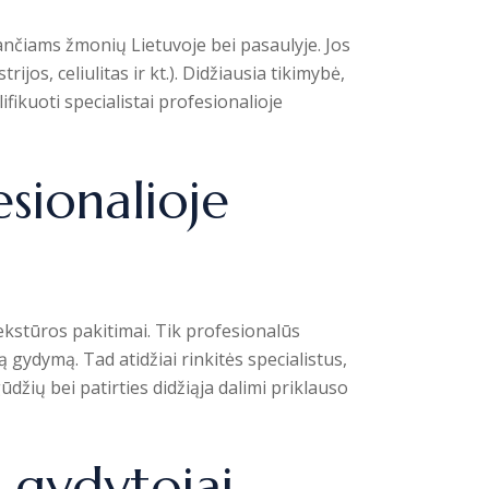
ančiams žmonių Lietuvoje bei pasaulyje. Jos
jos, celiulitas ir kt.). Didžiausia tikimybė,
fikuoti specialistai profesionalioje
sionalioje
ekstūros pakitimai. Tik profesionalūs
 gydymą. Tad atidžiai rinkitės specialistus,
žių bei patirties didžiąja dalimi priklauso
s gydytojai