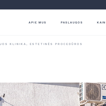
ĮMONĖS VERTYBĖS
ODOS LIGŲ
DIAGNOSTIKA
KLINIKOS INTERJERAS
GYDYMAS
STRAIPSNIAI
APIE MUS
PASLAUGOS
KAI
ESTETINĖ
DERMATOLOG
LAZERINĖ
DERMATOLOG
ĮMONĖS VERTYBĖS
ODOS LIGŲ
JOS KLINIKA, ESTETINĖS PROCEDŪROS
APARATINĖ
DIAGNOSTIKA IR
KLINIKOS INTERJERAS
DERMATOLOG
GYDYMAS
STRAIPSNIAI
HYDRAFACIAL
ESTETINĖ
PROCEDŪRA
DERMATOLOGIJA
KOSMETOLOG
LAZERINĖ
DERMATOLOGIJA
APARATINĖ
DERMATOLOGIJA
HYDRAFACIAL
PROCEDŪRA
KOSMETOLOGIJA