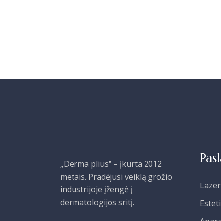
Pas
„Derma plius“ – įkurta 2012
metais. Pradėjusi veiklą grožio
Lazer
industrijoje įžengė į
dermatologijos sritį.
Estet