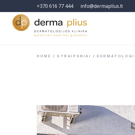
+370 616 77 444
info@dermaplius.lt
HOME
STRAIPSNIAI
DERMATOLOGI