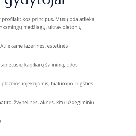
r profilaktikos principus. Mūsų oda atlieka
enksmingų medžiagų, ultravioletonių
Atliekame lazerinės, estetinės
siplėtusių kapiliarų šalinimą, odos
s plazmos injekcijomis, hialurono rūgšties
atito, žvynelinės, aknės, kitų uždegiminių
s.