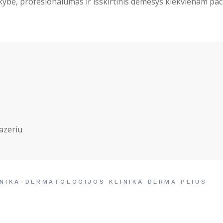
ybė, profesionalumas ir išskirtinis dėmesys kiekvienam paci
azeriu
-
NIKA
DERMATOLOGIJOS KLINIKA DERMA PLIUS