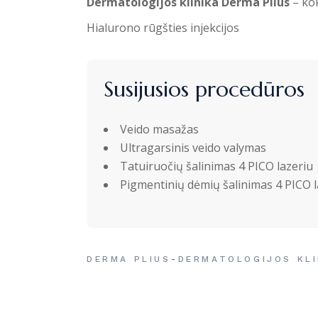
Dermatologijos klinika Derma Plius
– kok
Hialurono rūgšties injekcijos
Susijusios procedūros
Veido masažas
Ultragarsinis veido valymas
Tatuiruočių šalinimas 4 PICO lazeriu
Pigmentinių dėmių šalinimas 4 PICO l
-
DERMA PLIUS
DERMATOLOGIJOS KLI