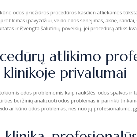
ir kūno odos priežiūros procedūros kasdien atliekamos tūkst
problemas (pavyzdžiui, veido odos senėjimas, aknė, randai, stri
tas ir išvengta šalutinių poveikių, jei procedūrą atliks kvali
cedūrų atlikimo profe
klinikoje privalumai
u tokiomis odos problemomis kaip raukšlės, odos spalvos ir t
ties bei žinių analizuoti odos problemas ir parinkti tinkamą
veido ar kūno odos problemas, nes nuo jų profesionalumo, įgūd
klinika, profesionalū