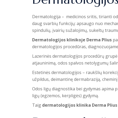
Dermatologija – medicinos sritis, tirianti o
daug svarbių funkcijų: apsaugo nuo mechan
spindulių, įvairių sužalojimų, sukeltų traumų,
Dermatologijos klinikoje Derma Plius
pac
dermatologijos procedūras, diagnozuojame 
Lazerinės dermatologijos procedūrų grupė api
atjauninimą, odos spalvos netolygumų šali
Estetinės dermatologijos – raukšlių korekci
užpildus, deimantinę dermabraziją, cheminį v
Odos ligų diagnostika bei gydymas apima pig
ligų (egzemos, kerpligės) gydymą.
Taig
dermatologijos klinika Derma Plius