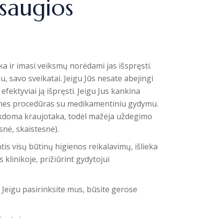
 saugios
ka ir imasi veiksmų norėdami jas išspręsti.
u, savo sveikatai. Jeigu Jūs nesate abejingi
fektyviai ją išpręsti. Jeigu Jus kankina
rines procedūras su medikamentiniu gydymu.
rikdoma kraujotaka, todėl mažėja uždegimo
nė, skaistesnė).
tis visų būtinų higienos reikalavimų, išlieka
 klinikoje, prižiūrint gydytojui
 Jeigu pasirinksite mus, būsite gerose