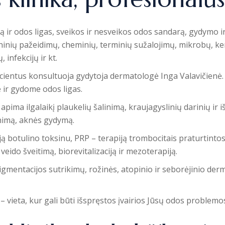
dą ir odos ligas, sveikos ir nesveikos odos sandarą, gydymo i
inių pažeidimų, cheminių, terminių sužalojimų, mikrobų, k
 infekcijų ir kt.
ientus konsultuoja gydytoja dermatologė Inga Valavičienė. 
ir gydome odos ligas.
ma ilgalaikį plaukelių šalinimą, kraujagyslinių darinių ir iš
nimą, aknės gydymą.
ją botulino toksinu, PRP – terapiją trombocitais praturtinto
eido šveitimą, biorevitalizaciją ir mezoterapiją.
mentacijos sutrikimų, rožinės, atopinio ir seborėjinio derm
– vieta, kur gali būti išspręstos įvairios Jūsų odos problemo