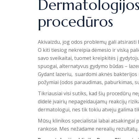
Dermatologijos 
procedūros
Akivaizdu, jog odos problemų gali atsirasti 
O kiti tiesiog nekreipia dėmesio ir viską pa
savo sveikaitai, tuomet kreipkitės į gydytoju
spuogai, alternatyvus gydymo būdas – laze
Gydant lazeriu, suardomi aknės bakterijos 
požymiai (odos paraudimas, paburkimas, su
Tikriausiai visi sutiks, kad šių procedūrų ne
didelė įvairių nepageidaujamų reakcijų rizika
dermatologui, nes tik tokiu atveju galima ti
Mūsų klinikos specialistai labai atsakingai
rankose. Mes nežadame nerealių rezultatų. K