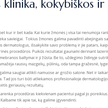
klinika, kokybiškos ir
bet kur ir bet kada. Kai kurie žmonės į visa tai nenumoja ran
lieka savieigai. Tokius žmones galima pavadinti abejingais sa
s dermatologus, išsakykite savo problemą ir jie patars, kaip e
rinės procedūros. Puikūs rezultatai gaunami derinant laze
mebranos baltymai ir ji žūsta. Be to, uždegimo židinyje sut
mažėja rausvų mazgelių, pūlinių, oda tampa gražesnė, lyges
galima saugiai atlikti namuose ar grožio salone. Net ir laikan
. Tad jos turi būti atliekamos profesionalioje dermatologijos
kėtis geriausių rezultatų.
 parenka procedūras kiekvienam pacientui pagal jo poreikius.
albame tik apie tai, ką galime įgyvendinti.