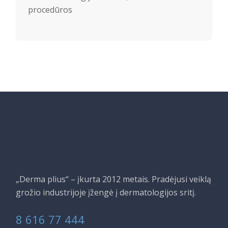
procedūros
„Derma plius“ – įkurta 2012 metais. Pradėjusi veiklą
grožio industrijoje įžengė į dermatologijos sritį.
8 616 77 444