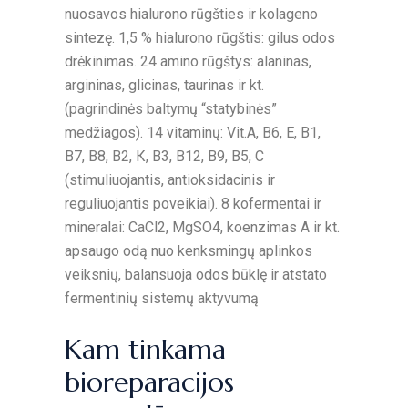
nuosavos hialurono rūgšties ir kolageno
sintezę. 1,5 % hialurono rūgštis: gilus odos
drėkinimas. 24 amino rūgštys: alaninas,
argininas, glicinas, taurinas ir kt.
(pagrindinės baltymų “statybinės”
medžiagos). 14 vitaminų: Vit.А, В6, Е, В1,
В7, В8, В2, К, В3, В12, В9, В5, С
(stimuliuojantis, antioksidacinis ir
reguliuojantis poveikiai). 8 kofermentai ir
mineralai: CaCl2, MgSO4, koenzimas A ir kt.
apsaugo odą nuo kenksmingų aplinkos
veiksnių, balansuoja odos būklę ir atstato
fermentinių sistemų aktyvumą
Kam tinkama
bioreparacijos