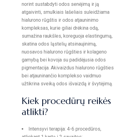
norint sustabdyti odos senėjimą ir ją
atgaivinti, smulkiais lašeliais suleidžiama
hialurono rūgštis ir odos atjauninimo
kompleksas, kurie giliai drėkina odą,
sumažina raukšles, koreguoja elastingumą,
skatina odos ląstelių atsinaujinimą,
nuosavos hialurono rūgšties ir kolageno
gamybą bei kovoja su padidėjusia odos
pigmentacija. Akivaizdus hialurono rūgšties
bei atjauninančio komplekso vaidmuo
užtikrina sveiką odos išvaizdą ir švytėjimą.
Kiek procedūrų reikės
atlikti?
Intensyvi terapija: 4-6 procedūros,
atliekant 1 kartą į 2 savaites;