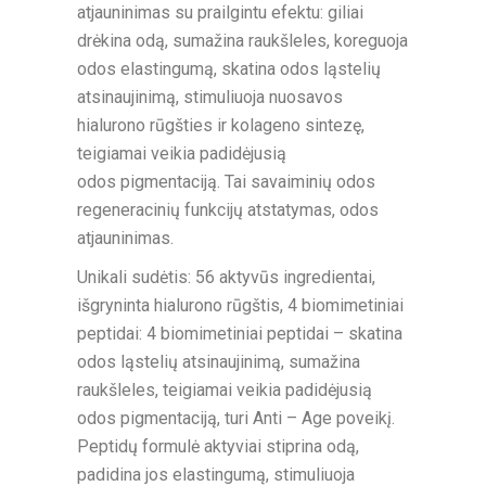
atjauninimas su prailgintu efektu: giliai
drėkina odą, sumažina raukšleles, koreguoja
odos elastingumą, skatina odos ląstelių
atsinaujinimą, stimuliuoja nuosavos
hialurono rūgšties ir kolageno sintezę,
teigiamai veikia padidėjusią
odos pigmentaciją. Tai savaiminių odos
regeneracinių funkcijų atstatymas, odos
atjauninimas.
Unikali sudėtis: 56 aktyvūs ingredientai,
išgryninta hialurono rūgštis, 4 biomimetiniai
peptidai: 4 biomimetiniai peptidai – skatina
odos ląstelių atsinaujinimą, sumažina
raukšleles, teigiamai veikia padidėjusią
odos pigmentaciją, turi Anti – Age poveikį.
Peptidų formulė aktyviai stiprina odą,
padidina jos elastingumą, stimuliuoja