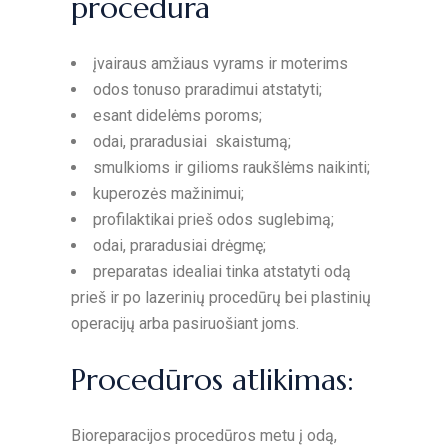
procedūra
įvairaus amžiaus vyrams ir moterims
odos tonuso praradimui atstatyti;
esant didelėms poroms;
odai, praradusiai skaistumą;
smulkioms ir gilioms raukšlėms naikinti;
kuperozės mažinimui;
profilaktikai prieš odos suglebimą;
odai, praradusiai drėgmę;
preparatas idealiai tinka atstatyti odą
prieš ir po lazerinių procedūrų bei plastinių
operacijų arba pasiruošiant joms.
Procedūros atlikimas:
Bioreparacijos procedūros metu į odą,