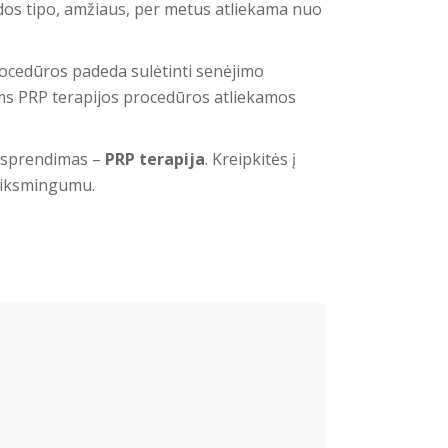
dos tipo, amžiaus, per metus atliekama nuo
rocedūros padeda sulėtinti senėjimo
ms PRP terapijos procedūros
atliekamos
s sprendimas –
PRP terapija
. Kreipkitės į
 veiksmingumu.