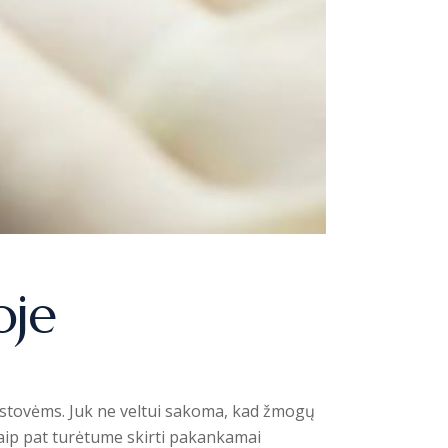
oje
atstovėms. Juk ne veltui sakoma, kad žmogų
 taip pat turėtume skirti pakankamai