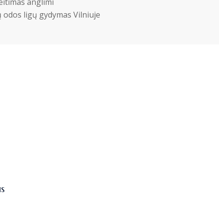
eitimas anglimi
ų odos ligų gydymas Vilniuje
us