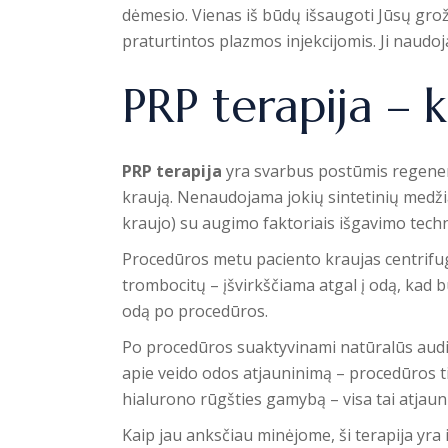
dėmesio. Vienas iš būdų išsaugoti Jūsų grožį
praturtintos plazmos injekcijomis. Ji naudo
PRP terapija – 
PRP terapija
yra svarbus postūmis regenera
kraują. Nenaudojama jokių sintetinių medž
kraujo) su augimo faktoriais išgavimo techn
Procedūros metu paciento kraujas centrifugu
trombocitų – įšvirkščiama atgal į odą, kad 
odą po procedūros.
Po procedūros suaktyvinami natūralūs audin
apie veido odos atjauninimą – procedūros tie
hialurono rūgšties gamybą – visa tai atjau
Kaip jau anksčiau minėjome, ši terapija yra