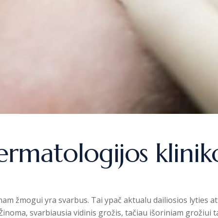
ermatologijos klinik
enam žmogui yra svarbus. Tai ypač aktualu dailiosios lyties 
. Žinoma, svarbiausia vidinis grožis, tačiau išoriniam grožiui