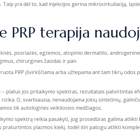
. Taip yra dėl to, kad injekcijos gerina mikrocirkuliaciją, l
e PRP terapija naudo
knės, psoriazės, egzemos, atopinio dermatito, androgeninės 
imus, chirurgines žaizdas ir pan.
truota PRP įšvirkščiama arba užtepama ant tam tikrų odos 
 – platus jos pritaikymo spektras, rezultatais patvirtintas
 rizika.
O, svarbiausia, nenaudojama jokių sintetinių, galin
mos tik autologinės veikliosios medžiagos.
mo spektrą reikia pasakyti, jog procedūras galima atlikti be
praturtintos plazmos kiekį, todėl itin patogu atlikti komplek