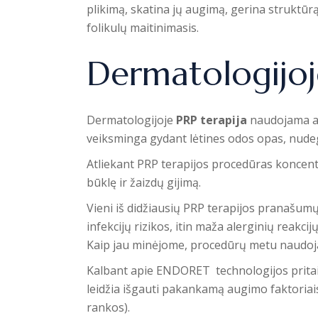
plikimą, skatina jų augimą, gerina struktūrą
folikulų maitinimasis.
Dermatologijoj
Dermatologijoje
PRP terapija
naudojama
a
veiksminga gydant lėtines odos opas, nudeg
Atliekant PRP terapijos procedūras koncen
būklę ir žaizdų gijimą.
Vieni iš didžiausių PRP terapijos pranašumų
infekcijų rizikos, itin maža alerginių reakcijų
Kaip jau minėjome, procedūrų metu naudoja
Kalbant apie ENDORET technologijos pritaiky
leidžia išgauti pakankamą augimo faktoriais 
rankos).