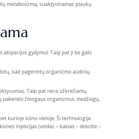
ąstelių metabolizmą, suaktyvinamas plaukų
jama
alopecijos gydymui. Taip pat ji be galo
plotų, kad pagerintų organizmo audinių
 efektyvumas. Taip pat nėra užkrečiamų
čių pakenkti žmogaus organizmui, medžiagų.
t kurioje kūno vietoje. Ši technologija
sines injekcijas (veidas – kaklas – dekoltė –