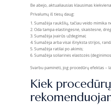
Be abejo, aktualiausias klausimas kiekvie
Privalumų iš tiesų daug:
Sumažėja raukšlių, tačiau veido mimika ne
Oda tampa elastingesnė, skaistesnė, drė
Sumažėja įvairūs uždegimai;
Sumažėja arba visai išnyksta strijos, randa
Sumažėja ratilai po akimis;
Sumažėja soliarinės elastozės (deginimosi
Svarbu paminėti, jog procedūrų efektas – laip
Kiek procedūrų 
rekomenduojama