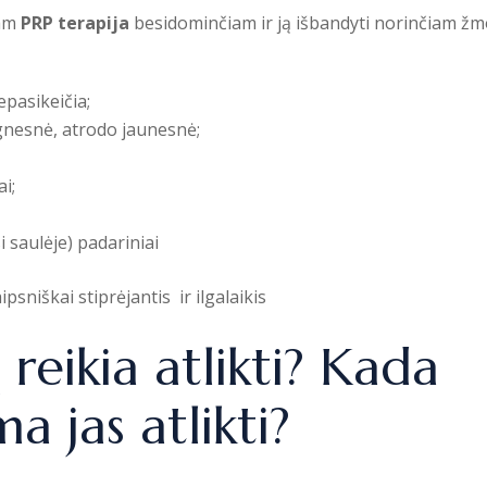
nam
PRP terapija
besidominčiam ir ją išbandyti norinčiam žm
pasikeičia;
gnesnė, atrodo jaunesnė;
i;
 saulėje) padariniai
sniškai stiprėjantis ir ilgalaikis
reikia atlikti? Kada
 jas atlikti?