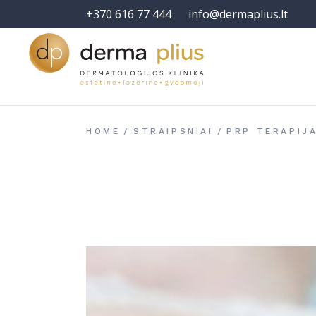
+370 616 77 444
info@dermaplius.lt
HOME
STRAIPSNIAI
PRP TERAPIJ