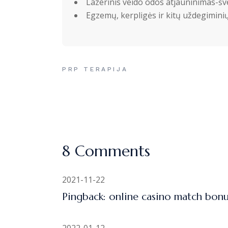
Lazerinis veido odos atjauninimas-šv
Egzemų, kerpligės ir kitų uždegimini
PRP TERAPIJA
8 Comments
2021-11-22
Pingback:
online casino match bon