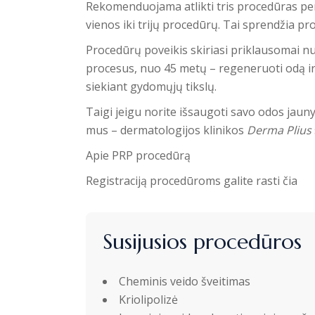
Rekomenduojama atlikti tris procedūras per
vienos iki trijų procedūrų. Tai sprendžia pro
Procedūrų poveikis skiriasi priklausomai n
procesus, nuo 45 metų – regeneruoti odą 
siekiant gydomųjų tikslų.
Taigi jeigu norite išsaugoti savo odos jau
mus – dermatologijos klinikos
Derma Plius
Apie PRP procedūrą
Registraciją procedūroms galite rasti čia
Susijusios procedūros
Cheminis veido šveitimas
Kriolipolizė