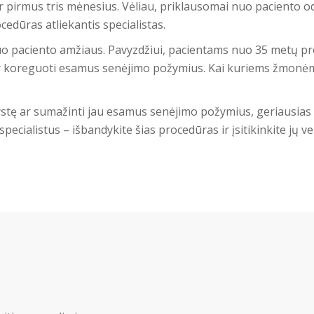
 pirmus tris mėnesius. Vėliau, priklausomai nuo paciento o
cedūras atliekantis specialistas.
uo paciento amžiaus. Pavyzdžiui, pacientams nuo 35 metų p
ir koreguoti esamus senėjimo požymius. Kai kuriems žmonė
nystę ar sumažinti jau esamus senėjimo požymius, geriausia
specialistus – išbandykite šias procedūras ir įsitikinkite jų