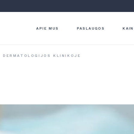
ĮMONĖS VERTYBĖS
ODOS LIGŲ
DIAGNOSTIKA
KLINIKOS INTERJERAS
GYDYMAS
STRAIPSNIAI
APIE MUS
PASLAUGOS
KAI
ESTETINĖ
DERMATOLOG
LAZERINĖ
DERMATOLOG
ĮMONĖS VERTYBĖS
ODOS LIGŲ
A DERMATOLOGIJOS KLINIKOJE
APARATINĖ
DIAGNOSTIKA IR
KLINIKOS INTERJERAS
DERMATOLOG
GYDYMAS
STRAIPSNIAI
HYDRAFACIAL
ESTETINĖ
PROCEDŪRA
DERMATOLOGIJA
KOSMETOLOG
LAZERINĖ
DERMATOLOGIJA
APARATINĖ
DERMATOLOGIJA
HYDRAFACIAL
PROCEDŪRA
KOSMETOLOGIJA