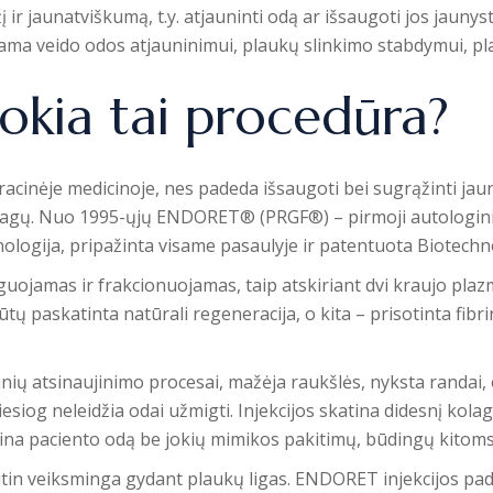
 ir jaunatviškumą, t.y. atjauninti odą ar išsaugoti jos jaunys
jama veido odos atjauninimui, plaukų slinkimo stabdymui, pl
kokia tai procedūra?
cinėje medicinoje, nes padeda išsaugoti bei sugrąžinti jaun
iagų. Nuo 1995-ųjų ENDORET® (PRGF®) – pirmoji autologinio 
ologija, pripažinta visame pasaulyje ir patentuota Biotechno
ojamas ir frakcionuojamas, taip atskiriant dvi kraujo plazmo
būtų paskatinta natūrali regeneracija, o kita – prisotinta fi
ių atsinaujinimo procesai, mažėja raukšlės, nyksta randai,
siog neleidžia odai užmigti. Injekcijos skatina didesnį kola
nina paciento odą be jokių mimikos pakitimų, būdingų kito
 itin veiksminga gydant plaukų ligas. ENDORET injekcijos pad