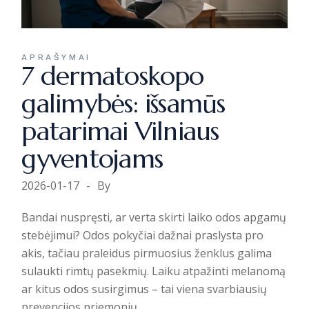
APRAŠYMAI
7 dermatoskopo
galimybės: išsamūs
patarimai Vilniaus
gyventojams
2026-01-17
By
Bandai nuspręsti, ar verta skirti laiko odos apgamų
stebėjimui? Odos pokyčiai dažnai praslysta pro
akis, tačiau praleidus pirmuosius ženklus galima
sulaukti rimtų pasekmių. Laiku atpažinti melanomą
ar kitus odos susirgimus – tai viena svarbiausių
prevencijos priemonių.