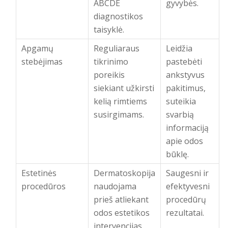
ABCDE
gyvybės.
diagnostikos
taisyklė.
Apgamų
Reguliaraus
Leidžia
stebėjimas
tikrinimo
pastebėti
poreikis
ankstyvus
siekiant užkirsti
pakitimus,
kelią rimtiems
suteikia
susirgimams.
svarbią
informaciją
apie odos
būklę.
Estetinės
Dermatoskopija
Saugesni ir
procedūros
naudojama
efektyvesni
prieš atliekant
procedūrų
odos estetikos
rezultatai.
intervencijas.