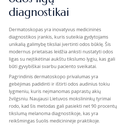
diagnostikai
Dermatoskopas yra inovatyvus medicininės
diagnostikos įrankis, kuris suteikia gydytojams
unikalią galimybę tiksliai įvertinti odos būklę. Šis
modernus prietaisas leidžia
anksti nustatyti odos
ligas
su neįtikėtinai aukštu tikslumo lygiu, kas gali
būti gyvybiškai svarbu paciento sveikatai.
Pagrindinis dermatoskopo privalumas yra
gebėjimas padidinti ir ištirti odos audinius tokiu
lygmeniu, kuris neįmanomas paprastų akių
žvilgsniu. Naujausi Lietuvos mokslininkų tyrimai
rodo, kad šis metodas gali pasiekti net 90 procentų
tikslumą melanoma diagnostikoje, kas yra
reikšmingas šuolis medicininėje praktikoje.