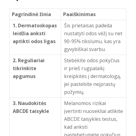
Pagrindinė žinia
Paaiškinimas
1. Dermatoskopas
Šis prietaisas padeda
leidžia anksti
nustatyti odos vėžį su net
aptikti odos ligas
90-95% tikslumu, kas yra
gyvybiškai svarbu.
2. Reguliariai
Stebėkite odos pokyčius
tikrinkite
ir prieš rugpalaikį
apgumus
kreipkitės į dermatologą,
jei pastebite neįprastų
požymių.
3. Naudokitės
Melanomos rizikai
ABCDE taisykle
įvertinti nuosekliai atlikite
ABCDE taisyklės testus,
kad anksti
pastebėtumėte pokyčius.