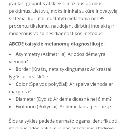
įrankis, gebantis atskleisti mažiausius odos
pakitimus. Lietuvių mokslininkai sukūrė inovatyvią
sistemą, kuri gali nustatyti melanomą net 95
procentų tikslumu, naudojant dirbtinį intelektą ir
modernius vaizdinės diagnostikos metodus.
ABCDE taisyklė melanomų diagnostikoje:
A
symmetry (Asimetrija): Ar odos dėmė yra
vienoda?
B
order (Kraštų netaisyklingumas): Ar kraštai
lygūs ar neaiškūs?
C
olor (Spalvos pokyčiai): Ar spalva vienoda ar
marginta?
D
iameter (Dydis): Ar dėmė didesnė nei 6 mm?
E
volution (Pokyčiai): Ar dėmė kinta per laiką?
Šios taisyklės padeda dermatologams identifikuoti
įtartinus odos pakitimus dar ankstyvoje stadijoje,