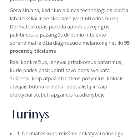
Gera žinia ta, kad šiuolaikinės technologijos leidžia
labai tiksliai ir be skausmo įvertinti odos būklę.
Dermatoskopas padeda aptikti pavojingus
pakitimus, o pažangūs dirbtinio intelekto
sprendimai leidžia diagnozuoti melanomą net iki
95
procentų tikslumu
.
Rasi konkrečius, lengvai pritaikomus patarimus,
kurie padės pasirūpinti savo odos sveikata.
Sužinosi, kaip atpažinti rizikos požymius, kokiais
atvejais būtina kreiptis į specialistą ir kaip
efektyviai stebėti apgamus kasdienybėje.
Turinys
1. Dermatoskopo reikšmė ankstyvai odos ligų