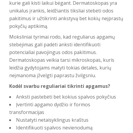
kurie gali kisti laikui bėgant. Dermatoskopas yra
unikalus įrankis, leidžiantis
tiksliai stebėti odos
pakitimus
ir užtikrinti ankstyvą bet kokių neįprastų
pokyčių aptikimą.
Moksliniai tyrimai rodo, kad reguliarus apgamų
stebėjimas gali padėti anksti identifikuoti
potencialiai pavojingus odos pakitimus.
Dermatoskopas veikia tarsi mikroskopas, kuris
leidžia gydytojams matyti tokias detales, kurių
neįmanoma įžvelgti paprastu žvilgsniu.
Kodėl svarbu reguliariai tikrinti apgamus?
Anksti pastebėti bet kokius spalvos pokyčius
Įvertinti apgamo dydžio ir formos
transformacijas
Nustatyti netaisyklingus kraštus
Identifikuoti spalvos nevienodumą