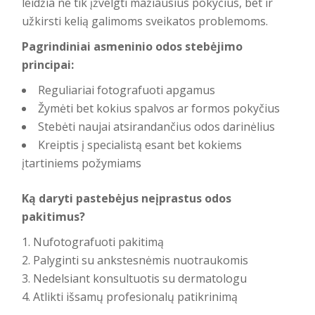
leidžia ne tik įžvelgti mažiausius pokyčius, bet ir
užkirsti kelią galimoms sveikatos problemoms.
Pagrindiniai asmeninio odos stebėjimo
principai:
Reguliariai fotografuoti apgamus
Žymėti bet kokius spalvos ar formos pokyčius
Stebėti naujai atsirandančius odos darinėlius
Kreiptis į specialistą esant bet kokiems
įtartiniems požymiams
Ką daryti pastebėjus neįprastus odos
pakitimus?
Nufotografuoti pakitimą
Palyginti su ankstesnėmis nuotraukomis
Nedelsiant konsultuotis su dermatologu
Atlikti išsamų profesionalų patikrinimą