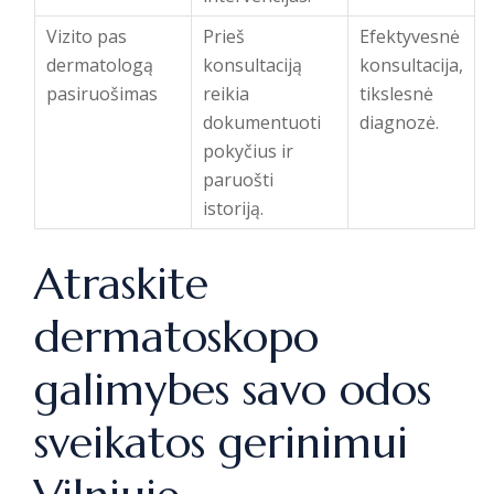
Vizito pas
Prieš
Efektyvesnė
dermatologą
konsultaciją
konsultacija,
pasiruošimas
reikia
tikslesnė
dokumentuoti
diagnozė.
pokyčius ir
paruošti
istoriją.
Atraskite
dermatoskopo
galimybes savo odos
sveikatos gerinimui