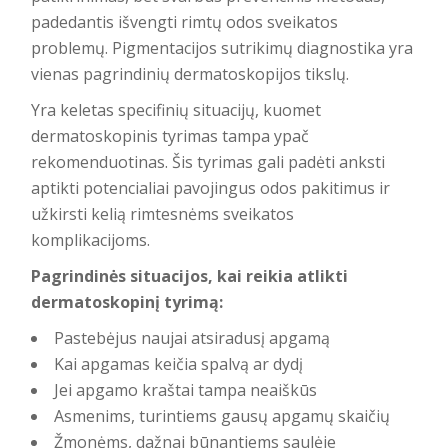
padedantis išvengti rimtų odos sveikatos
problemų.
Pigmentacijos sutrikimų diagnostika
yra
vienas pagrindinių dermatoskopijos tikslų.
Yra keletas specifinių situacijų, kuomet
dermatoskopinis tyrimas tampa ypač
rekomenduotinas. Šis tyrimas gali padėti anksti
aptikti potencialiai pavojingus odos pakitimus ir
užkirsti kelią rimtesnėms sveikatos
komplikacijoms.
Pagrindinės situacijos, kai reikia atlikti
dermatoskopinį tyrimą:
Pastebėjus naujai atsiradusį apgamą
Kai apgamas keičia spalvą ar dydį
Jei apgamo kraštai tampa neaiškūs
Asmenims, turintiems gausų apgamų skaičių
Žmonėms, dažnai būnantiems saulėje