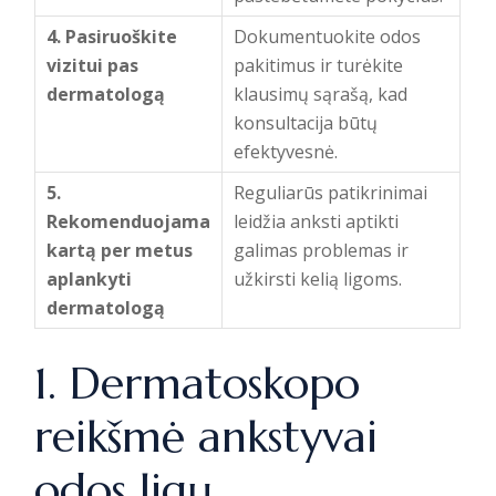
4. Pasiruoškite
Dokumentuokite odos
vizitui pas
pakitimus ir turėkite
dermatologą
klausimų sąrašą, kad
konsultacija būtų
efektyvesnė.
5.
Reguliarūs patikrinimai
Rekomenduojama
leidžia anksti aptikti
kartą per metus
galimas problemas ir
aplankyti
užkirsti kelią ligoms.
dermatologą
1. Dermatoskopo
reikšmė ankstyvai
odos ligų