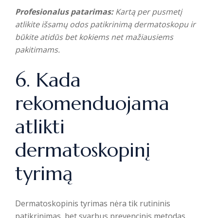
Profesionalus patarimas:
Kartą per pusmetį
atlikite išsamų odos patikrinimą dermatoskopu ir
būkite atidūs bet kokiems net mažiausiems
pakitimams.
6. Kada
rekomenduojama
atlikti
dermatoskopinį
tyrimą
Dermatoskopinis tyrimas nėra tik rutininis
patikrinimas, bet svarbus prevencinis metodas,