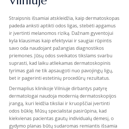
Vilniuje
Straipsnis išsamiai atskleidžia, kaip dermatoskopas
padeda anksti aptikti odos ligas, stebėti apgamus
ir įvertinti melanomos riziką. Dažnam gyventojui
kyla klausimas kaip efektyviai ir saugiai rūpintis
savo oda naudojant pažangias diagnostikos
priemones. Jūsų odos sveikatos tikslams svarbu
suprasti, kad laiku atliekamas dermatoskopinis
tyrimas gali ne tik apsaugoti nuo pavojingų ligų,
bet ir pagerinti estetinių procedūrų rezultatus.
Dermaplius
klinikoje Vilniuje dirbantys patyrę
dermatologai naudoja modernią dermatoskopijos
įrangą, kuri leidžia tiksliai ir kruopščiai įvertinti
odos būklę. Mūsų specialistai pasirūpina, kad
kiekvienas pacientas gautų individualų dėmesį, o
gydymo planas būtų sudaromas remiantis išsamia