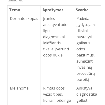
telefone.
Tema
Aprašymas
Svarba
Dermatoskopas
Įrankis
Padeda
ankstyvai odos
gydytojams
ligų
tiksliai
diagnostikai,
nustatyti
leidžiantis
galimus
tiksliai įvertinti
odos
odos būklę.
pakitimus,
sumažinti
invazinių
procedūrų
poreikį.
Melanoma
Rimtas odos
Ankstyva
vėžio tipas,
diagnostika
kuriam būdinga
gelbsti