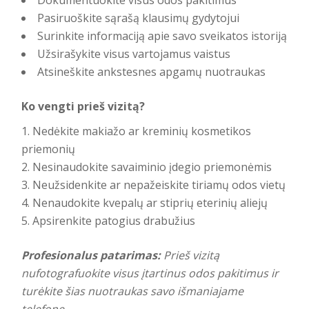
Dokumentuokite visus odos pakitimus
Pasiruoškite sąrašą klausimų gydytojui
Surinkite informaciją apie savo sveikatos istoriją
Užsirašykite visus vartojamus vaistus
Atsineškite ankstesnes apgamų nuotraukas
Ko vengti prieš vizitą?
Nedėkite makiažo ar kreminių kosmetikos
priemonių
Nesinaudokite savaiminio įdegio priemonėmis
Neužsidenkite ar nepažeiskite tiriamų odos vietų
Nenaudokite kvepalų ar stiprių eterinių aliejų
Apsirenkite patogius drabužius
Profesionalus patarimas:
Prieš vizitą
nufotografuokite visus įtartinus odos pakitimus ir
turėkite šias nuotraukas savo išmaniajame