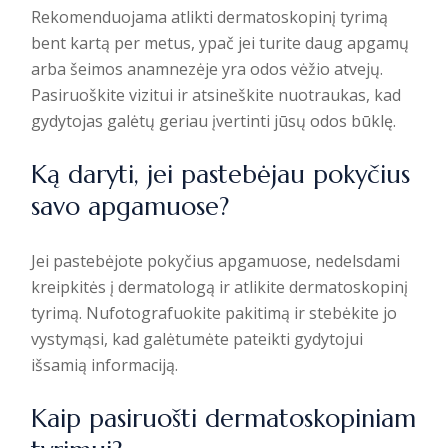
Rekomenduojama atlikti dermatoskopinį tyrimą
bent kartą per metus, ypač jei turite daug apgamų
arba šeimos anamnezėje yra odos vėžio atvejų.
Pasiruoškite vizitui ir atsineškite nuotraukas, kad
gydytojas galėtų geriau įvertinti jūsų odos būklę.
Ką daryti, jei pastebėjau pokyčius
savo apgamuose?
Jei pastebėjote pokyčius apgamuose, nedelsdami
kreipkitės į dermatologą ir atlikite dermatoskopinį
tyrimą. Nufotografuokite pakitimą ir stebėkite jo
vystymąsi, kad galėtumėte pateikti gydytojui
išsamią informaciją.
Kaip pasiruošti dermatoskopiniam