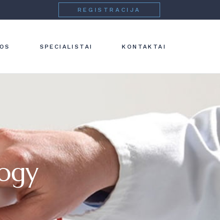
REGISTRACIJA
 IR
NOS
SPECIALISTAI
KONTAKTAI
IJA
IJA
IJA
IJA
logy