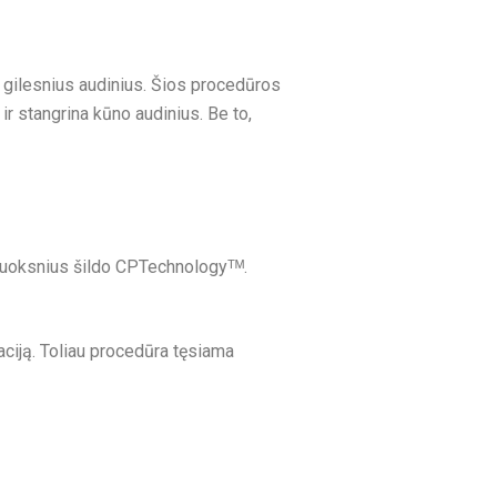
ir gilesnius audinius. Šios procedūros
ir stangrina kūno audinius. Be to,
luoksnius šildo CPTechnologyᵀᴹ.
ciją. Toliau procedūra tęsiama