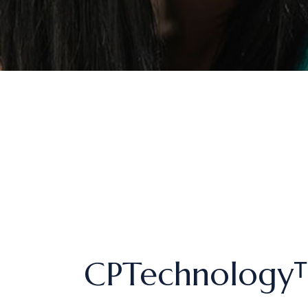
CPTechnologyᵀ