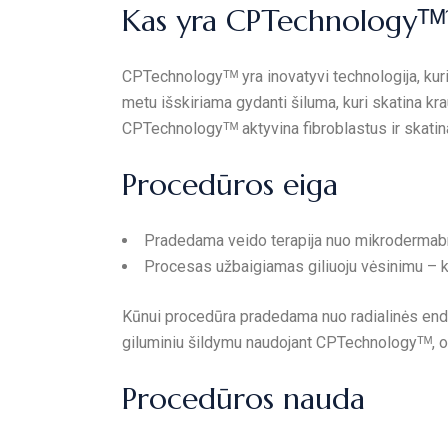
Kas yra CPTechnologyᵀᴹ
CPTechnologyᵀᴹ yra inovatyvi technologija, kuri
metu išskiriama gydanti šiluma, kuri skatina kr
CPTechnologyᵀᴹ aktyvina fibroblastus ir skati
Procedūros eiga
Pradedama veido terapija nuo mikrodermabra
Procesas užbaigiamas giliuoju vėsinimu – kr
Kūnui procedūra pradedama nuo radialinės endod
giluminiu šildymu naudojant CPTechnologyᵀᴹ, o 
Procedūros nauda