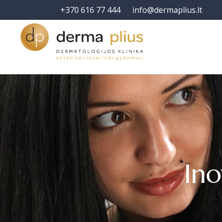
+370 616 77 444
info@dermaplius.lt
Ino