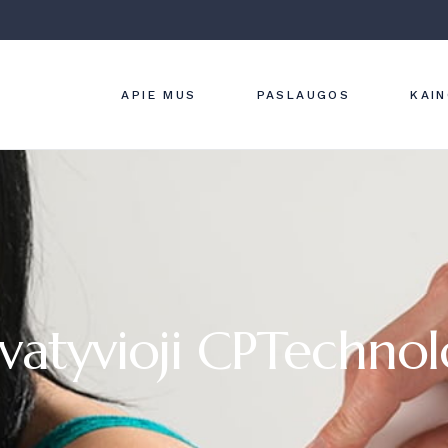
ĮMONĖS VERTYBĖS
ODOS LIGŲ
DIAGNOSTIKA
KLINIKOS INTERJERAS
GYDYMAS
STRAIPSNIAI
APIE MUS
PASLAUGOS
KAI
ESTETINĖ
DERMATOLOG
LAZERINĖ
DERMATOLOG
ĮMONĖS VERTYBĖS
ODOS LIGŲ
APARATINĖ
DIAGNOSTIKA IR
KLINIKOS INTERJERAS
DERMATOLOG
GYDYMAS
STRAIPSNIAI
HYDRAFACIAL
ESTETINĖ
PROCEDŪRA
DERMATOLOGIJA
KOSMETOLOG
LAZERINĖ
DERMATOLOGIJA
vatyvioji CPTechno
APARATINĖ
DERMATOLOGIJA
HYDRAFACIAL
PROCEDŪRA
KOSMETOLOGIJA