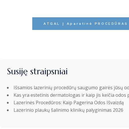
ATGAL Į Aparatinė PROCEDŪRAS
Susiję straipsniai
Išsamios lazerinių procedūrų saugumo gairės jūsų od
Kas yra estetinis dermatologas ir kaip jis keičia odos 
Lazerinės Procedūros: Kaip Pagerina Odos Išvaizdą
Lazerinio plaukų šalinimo klinikų palyginimas 2026