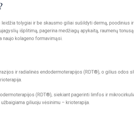
?
 leidžia tolygiai ir be skausmo giliai sušildyti dermą, poodinius 
aujagyslių išplitimą, pagerina medžiagų apykaitą, raumenų tonusą 
na naujo kolageno formavimąsi.
zijos ir radialinės endodermoterapijos (RDT®), o gilius odos s
ioterapija.
ermoterapijos (RDT®), siekiant pagerinti limfos ir mikrocirkulia
užbaigiama giliuoju vėsinimu – krioterapija.