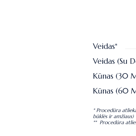
Veidas*
Veidas (su D
Kūnas (30 Mi
Kūnas (60 M
* Procedūra atlie
būklės ir amžiaus)
** Procedūra atli