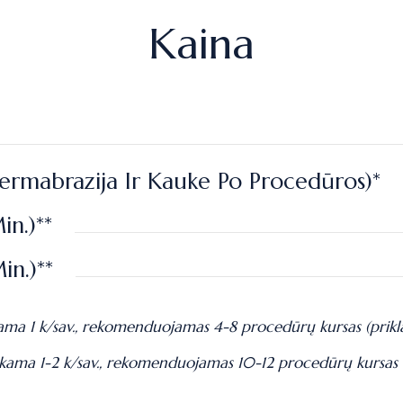
Kaina
ermabrazija Ir Kauke Po Procedūros)*
n.)**
in.)**
kama 1 k/sav., rekomenduojamas 4-8 procedūrų kursas (prik
ekama 1-2 k/sav., rekomenduojamas 10-12 procedūrų kursas