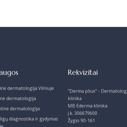
laugos
Rekvizitai
inė dermatologija Vilniuje
"Derma plius" - Dermatolog
inė dermatologija
klinika
MB Ederma klinika
tinė dermatologija
į.k. 306679600
ligų diagnostika ir gydymas
Žygio 90-161
je