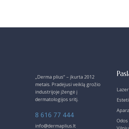
Pas
„Derma plius“ – įkurta 2012
metais. Pradėjusi veiklą grožio
Lazer
industrijoje įžengė į
dermatologijos sritį.
Estet
Apara
8 616 77 444
Odos 
info@dermaplius.lt
Vilniu