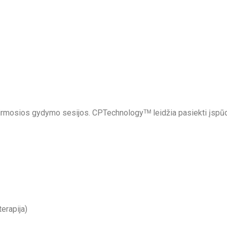
rmosios gydymo sesijos. CPTechnologyᵀᴹ leidžia pasiekti įspūding
erapija)