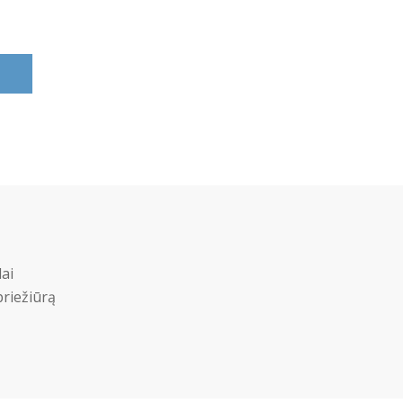
ai
priežiūrą