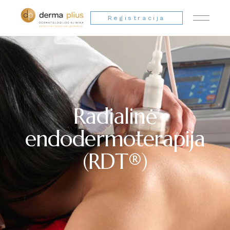
Registracija
Radialinė
endodermoterapija
(RDT®)