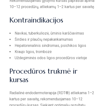
Rekomenduojamas gydymo kursas paprastai apima
10–12 procedūrų, atliekamų 1–2 kartus per savaitę.
Kontraindikacijos
Navikai, tuberkuliozė, ūminis karščiavimas
Širdies ir plaučių nepakankamumas
Hepatorenalinis sindromas, psichikos ligos
Kraujo ligos, trombozė
Uždegiminės odos ligos procedūros vietoje
Procedūros trukmė ir
kursas
Radialinė endodermoterapija (RDT®) atliekama 1–2
kartus per savaitę, rekomenduojamas 10–12
procedūrų kursas. Siekiant optimalių rezultatų,