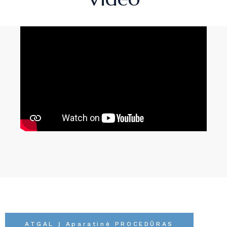
ATGAL Į Aparatinė PROCEDŪRAS