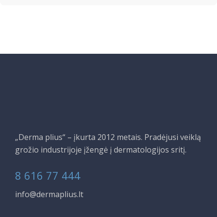
„Derma plius“ – įkurta 2012 metais. Pradėjusi veiklą
grožio industrijoje įžengė į dermatologijos sritį.
8 616 77 444
info@dermaplius.lt