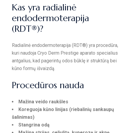
Kas yra radialinė
endodermoterapija
(RDT®)?
Radialinė endodermoterapija (RDT®) yra procedūra,
kuri naudoja Cryo Derm Prestige aparato specialius
antgalius, kad pagerintų odos būklę ir struktūrą bei
kūno formų išvaizdą.
Procedūros nauda
Mažina veido raukšles
Koreguoja kūno linijas (riebalinių sankaupų
šalinimas)
Stangrina odą
Mažina strijas, celiulitą, kuperozę ir aknę