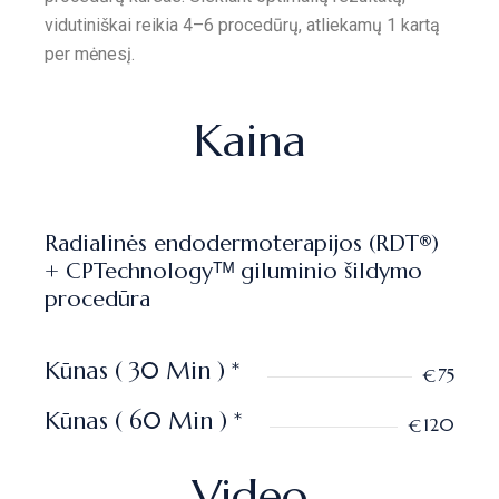
vidutiniškai reikia 4–6 procedūrų, atliekamų 1 kartą
per mėnesį.
Kaina
Radialinės endodermoterapijos (RDT®)
+ CPTechnologyᵀᴹ giluminio šildymo
procedūra
Kūnas ( 30 Min ) *
75
€
Kūnas ( 60 Min ) *
120
€
Video