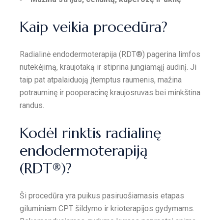
Kaip veikia procedūra?
Radialinė endodermoterapija (RDT®) pagerina limfos
nutekėjimą, kraujotaką ir stiprina jungiamąjį audinį. Ji
taip pat atpalaiduoją įtemptus raumenis, mažina
potrauminę ir pooperacinę kraujosruvas bei minkština
randus.
Kodėl rinktis radialinę
endodermoterapiją
(RDT®)?
Ši procedūra yra puikus pasiruošiamasis etapas
giluminiam CPT šildymo ir krioterapijos gydymams.