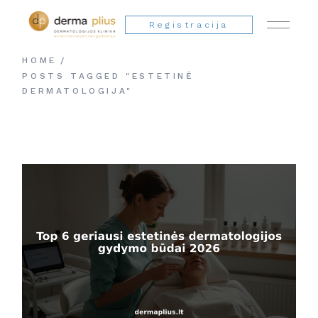
Registracija
HOME
POSTS TAGGED "ESTETINĖ
DERMATOLOGIJA"