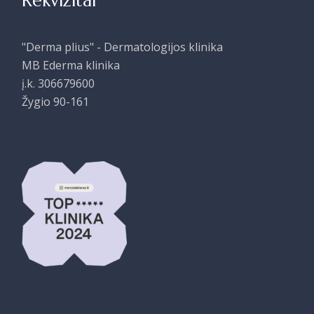
Rekvizitai
"Derma plius" - Dermatologijos klinika
MB Ederma klinika
į.k. 306679600
Žygio 90-161