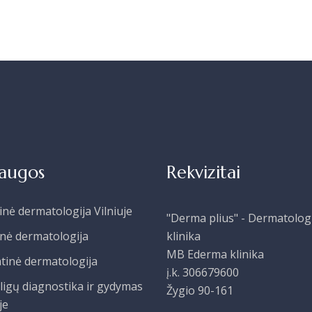
laugos
Rekvizitai
inė dermatologija Vilniuje
"Derma plius" - Dermatolog
inė dermatologija
klinika
MB Ederma klinika
tinė dermatologija
į.k. 306679600
ligų diagnostika ir gydymas
Žygio 90-161
je