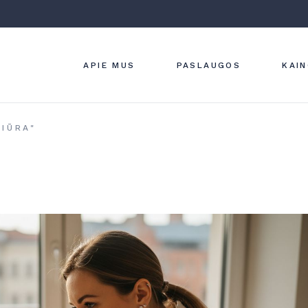
ĮMONĖS VERTYBĖS
ODOS LIGŲ
DIAGNOSTIKA
KLINIKOS INTERJERAS
GYDYMAS
STRAIPSNIAI
APIE MUS
PASLAUGOS
KAI
ESTETINĖ
DERMATOLOG
LAZERINĖ
DERMATOLOG
ĮMONĖS VERTYBĖS
ODOS LIGŲ
IŪRA"
APARATINĖ
DIAGNOSTIKA IR
KLINIKOS INTERJERAS
DERMATOLOG
GYDYMAS
STRAIPSNIAI
HYDRAFACIAL
ESTETINĖ
PROCEDŪRA
DERMATOLOGIJA
KOSMETOLOG
LAZERINĖ
DERMATOLOGIJA
APARATINĖ
DERMATOLOGIJA
HYDRAFACIAL
PROCEDŪRA
KOSMETOLOGIJA