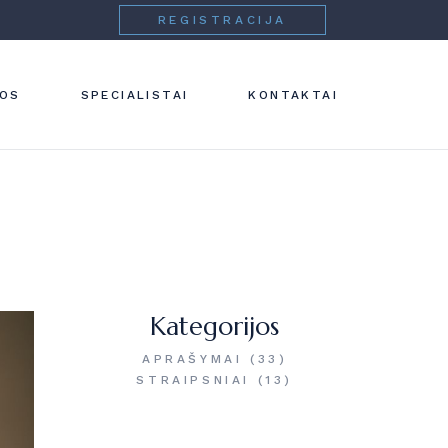
REGISTRACIJA
 IR
NOS
SPECIALISTAI
KONTAKTAI
IJA
IJA
IJA
IJA
Kategorijos
APRAŠYMAI
(33)
STRAIPSNIAI
(13)