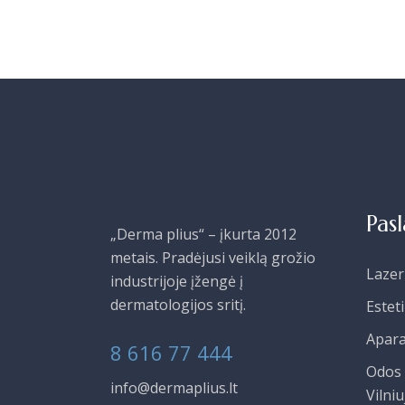
Pas
„Derma plius“ – įkurta 2012
metais. Pradėjusi veiklą grožio
Lazer
industrijoje įžengė į
dermatologijos sritį.
Estet
Apara
8 616 77 444
Odos 
info@dermaplius.lt
Vilniu