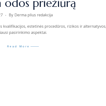
ia odos priežiūrą
27
By
Derma plius redakcija
kvalifikacijos, estetinės procedūros, rizikos ir alternatyvos,
iausi pasirinkimo aspektai.
Read More