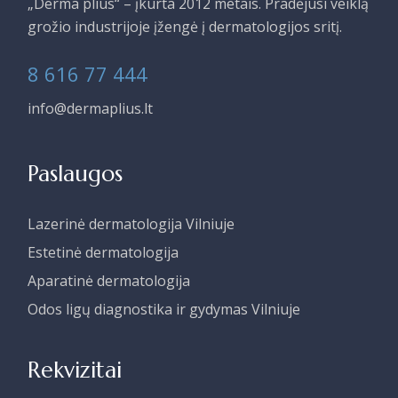
„Derma plius“ – įkurta 2012 metais. Pradėjusi veiklą
grožio industrijoje įžengė į dermatologijos sritį.
8 616 77 444
info@dermaplius.lt
Paslaugos
Lazerinė dermatologija Vilniuje
Estetinė dermatologija
Aparatinė dermatologija
Odos ligų diagnostika ir gydymas Vilniuje
Rekvizitai