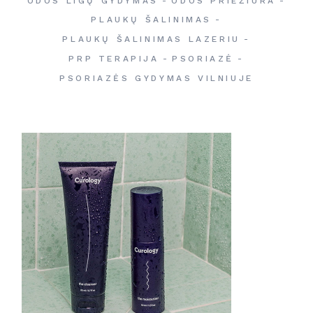
ODOS LIGŲ GYDYMAS
ODOS PRIEŽIŪRA
PLAUKŲ ŠALINIMAS
PLAUKŲ ŠALINIMAS LAZERIU
PRP TERAPIJA
PSORIAZĖ
PSORIAZĖS GYDYMAS VILNIUJE