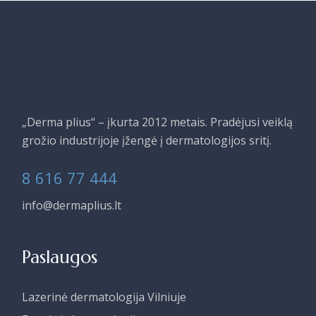
„Derma plius“ – įkurta 2012 metais. Pradėjusi veiklą
grožio industrijoje įžengė į dermatologijos sritį.
8 616 77 444
info@dermaplius.lt
Paslaugos
Lazerinė dermatologija Vilniuje