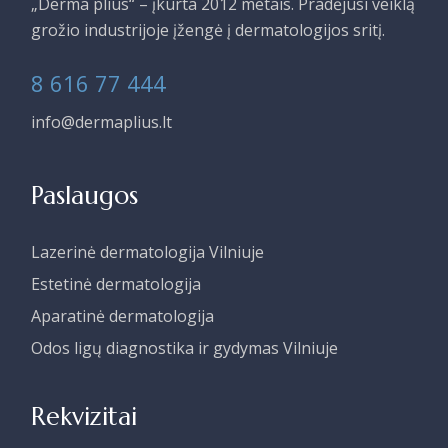
„Derma plius“ – įkurta 2012 metais. Pradėjusi veiklą
grožio industrijoje įžengė į dermatologijos sritį.
8 616 77 444
info@dermaplius.lt
Paslaugos
Lazerinė dermatologija Vilniuje
Estetinė dermatologija
Aparatinė dermatologija
Odos ligų diagnostika ir gydymas Vilniuje
Rekvizitai