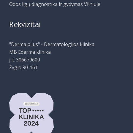
Odos ligų diagnostika ir gydymas Vilniuje
Rekvizitai
"Derma plius" - Dermatologijos klinika
MB Ederma klinika
į.k. 306679600
Žygio 90-161